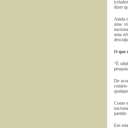
(criado
dizer q
Ainda d
uma vi
naciona
uma rel
desculp
O que
“É níti
pesquis
De acor
cenário
qualque
Como ex
naciona
partido 
Em rela