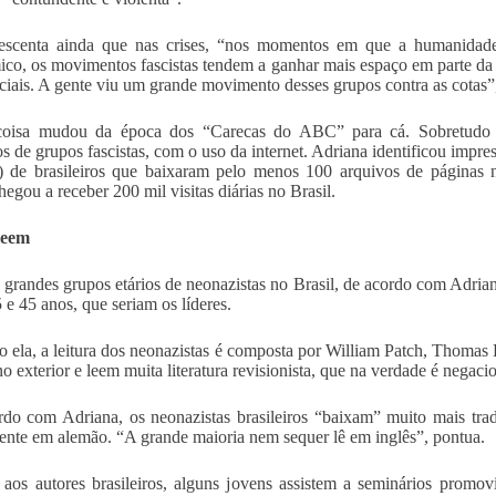
rescenta ainda que nas crises, “nos momentos em que a humanidad
co, os movimentos fascistas tendem a ganhar mais espaço em parte da
aciais. A gente viu um grande movimento desses grupos contra as cotas”
coisa mudou da época dos “Carecas do ABC” para cá. Sobretudo a
 de grupos fascistas, com o uso da internet. Adriana identificou impre
t) de brasileiros que baixaram pelo menos 100 arquivos de páginas 
hegou a receber 200 mil visitas diárias no Brasil.
leem
 grandes grupos etários de neonazistas no Brasil, de acordo com Adrian
5 e 45 anos, que seriam os líderes.
 ela, a leitura dos neonazistas é composta por William Patch, Thomas
no exterior e leem muita literatura revisionista, que na verdade é negaci
do com Adriana, os neonazistas brasileiros “baixam” muito mais tra
mente em alemão. “A grande maioria nem sequer lê em inglês”, pontua.
aos autores brasileiros, alguns jovens assistem a seminários promovi