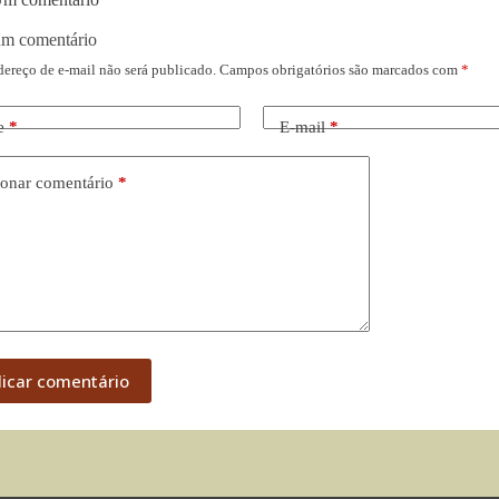
um comentário
dereço de e-mail não será publicado.
Campos obrigatórios são marcados com
*
e
*
E-mail
*
onar comentário
*
licar comentário