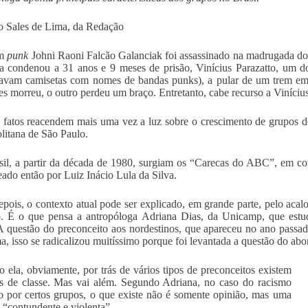
 Sales de Lima, da Redação
em
punk
Johni Raoni Falcão Galanciak foi assassinado na madrugada d
ça condenou a 31 anos e 9 meses de prisão, Vinícius Parazatto, um d
savam camisetas com nomes de bandas punks), a pular de um trem e
s morreu, o outro perdeu um braço. Entretanto, cabe recurso a Vinícius
 fatos reacendem mais uma vez a luz sobre o crescimento de grupos de
litana de São Paulo.
il, a partir da década de 1980, surgiam os “Carecas do ABC”, em co
eado então por Luiz Inácio Lula da Silva.
pois, o contexto atual pode ser explicado, em grande parte, pelo acalo
. É o que pensa a antropóloga Adriana Dias, da Unicamp, que estu
 questão do preconceito aos nordestinos, que apareceu no ano passad
a, isso se radicalizou muitíssimo porque foi levantada a questão do ab
 ela, obviamente, por trás de vários tipos de preconceitos existem
s de classe. Mas vai além. Segundo Adriana, no caso do racismo
o por certos grupos, o que existe não é somente opinião, mas uma
“contundente e violenta”.