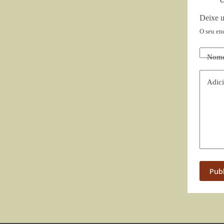
Deixe 
O seu en
Nom
Adici
Pub