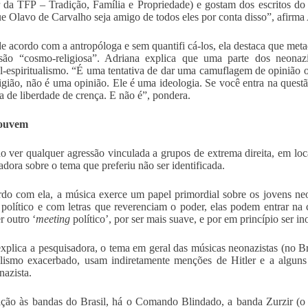
r da TFP – Tradição, Família e Propriedade) e gostam dos escritos do
ue Olavo de Carvalho seja amigo de todos eles por conta disso”, afirma
e acordo com a antropóloga e sem quantifi cá-los, ela destaca que met
são “cosmo-religiosa”. Adriana explica que uma parte dos neonazi
l-espiritualismo. “É uma tentativa de dar uma camuflagem de opinião 
igião, não é uma opinião. Ele é uma ideologia. Se você entra na questã
a de liberdade de crença. E não é”, pondera.
 ouvem
do ver qualquer agressão vinculada a grupos de extrema direita, em lo
adora sobre o tema que preferiu não ser identificada.
do com ela, a música exerce um papel primordial sobre os jovens ne
 político e com letras que reverenciam o poder, elas podem entrar n
r outro ‘
meeting
político’, por ser mais suave, e por em princípio ser 
plica a pesquisadora, o tema em geral das músicas neonazistas (no Br
lismo exacerbado, usam indiretamente menções de Hitler e a alguns
nazista.
ção às bandas do Brasil, há o Comando Blindado, a banda Zurzir (o 