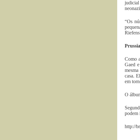
judicia
neonazi
“Os núm
pequen
Riefens
Prussi
Como al
Gaed e
mesma l
casa. E
em torn
O álbum
Segundo
podem i
http://