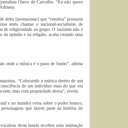
 jornalista Olavo de Carvalho. “Eu não quero
 Adriana.
ade deles [neonazistas] que “estudou” possuem
stas tenta chamar o nacional-socialismo de
ou de religiosidade ao grupo. O nazismo não é
o da opinião e na religião, acaba virando uma
cais onde a música é o pano de fundo”, afirma
onazistas. “Colocando a música dentro de um
a consciência de um indivíduo mais do que em
inocente, mas com propriedade densa”, revela.
asil e no mundo) versa sobre o poder branco,
 personagens que fazem parte da história do
vocalista desta banda recebeu uma intimação