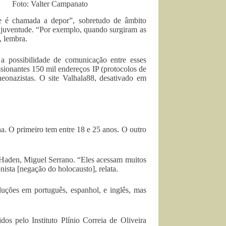
Foto: Valter Campanato
e é chamada a depor”, sobretudo de âmbito
 juventude. “Por exemplo, quando surgiram as
, lembra.
 possibilidade de comunicação entre esses
ssionantes 150 mil endereços IP (protocolos de
neonazistas. O site Valhala88, desativado em
a. O primeiro tem entre 18 e 25 anos. O outro
 Haden, Miguel Serrano. “Eles acessam muitos
onista [negação do holocausto], relata.
duções em português, espanhol, e inglês, mas
dos pelo Instituto Plínio Correia de Oliveira