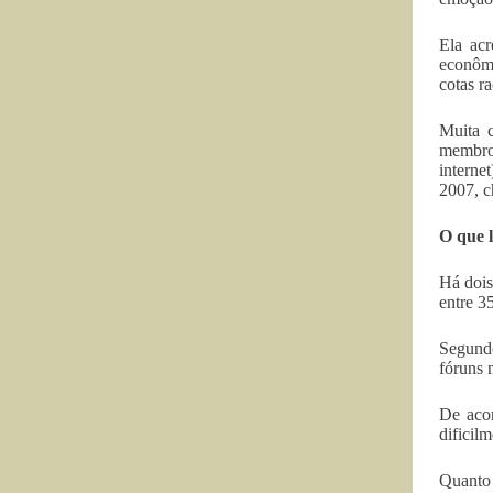
Ela ac
econômi
cotas r
Muita 
membros
interne
2007, c
O que 
Há dois
entre 3
Segundo
fóruns 
De acor
dificil
Quanto 