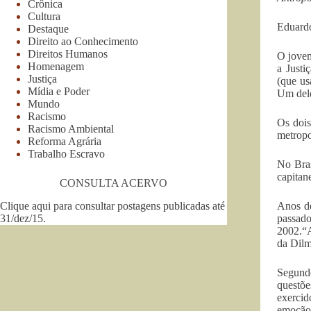
Crônica
Cultura
Eduardo
Destaque
Direito ao Conhecimento
Direitos Humanos
O jov
Homenagem
a Justi
Justiça
(que u
Mídia e Poder
Um dele
Mundo
Racismo
Os dois
Racismo Ambiental
metropo
Reforma Agrária
Trabalho Escravo
No Bras
capitan
CONSULTA ACERVO
Clique aqui para consultar postagens publicadas até
Anos de
31/dez/15
.
passado
2002.“A
da Dilm
Segundo
questõe
exercid
emoção 