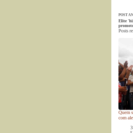
POST
AN
Elite '
promoto
Posts r
Quem se
com ale
3
U