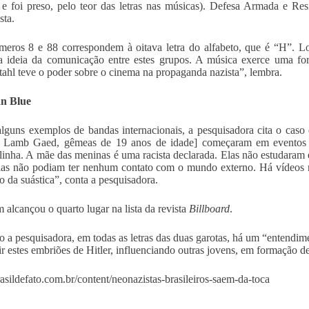
l e foi preso, pelo teor das letras nas músicas). Defesa Armada e R
sta.
eros 8 e 88 correspondem à oitava letra do alfabeto, que é “H”. Lo
a ideia da comunicação entre estes grupos. A música exerce uma f
tahl teve o poder sobre o cinema na propaganda nazista”, lembra.
an Blue
guns exemplos de bandas internacionais, a pesquisadora cita o caso 
 Lamb Gaed, gêmeas de 19 anos de idade] começaram em eventos m
inha. A mãe das meninas é uma racista declarada. Elas não estudaram 
las não podiam ter nenhum contato com o mundo externo. Há vídeos
o da suástica”, conta a pesquisadora.
 alcançou o quarto lugar na lista da revista
Billboard
.
 a pesquisadora, em todas as letras das duas garotas, há um “entendime
r estes embriões de Hitler, influenciando outras jovens, em formação d
brasildefato.com.br/content/neonazistas-brasileiros-saem-da-toca