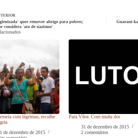
TERIOR
higienizada' quer remover abrigo para pobres;
Guarani-kai
r considera 'ato de nazismo'
elacionados
meia com lágrimas, recolhe
Para Vítor. Com muita dor
gria
31 de dezembro de 2015
1 de dezembro de 2015
2 comentários
m comentário