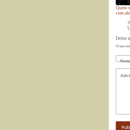
Quem se
com ale
3
U
Deixe 
O seu en
Nom
Adici
Pub