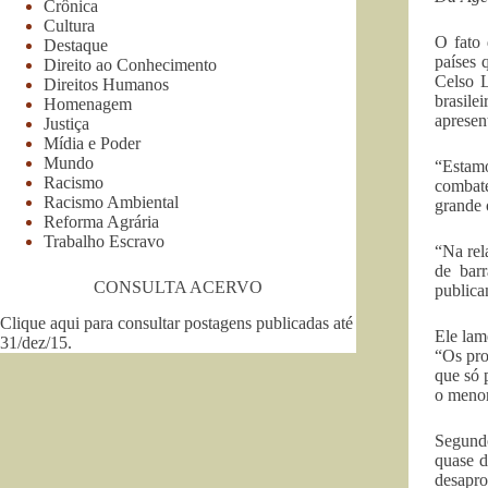
Crônica
Cultura
O fato 
Destaque
países 
Direito ao Conhecimento
Celso L
Direitos Humanos
brasil
Homenagem
apresen
Justiça
Mídia e Poder
Mundo
“Estamo
Racismo
combat
Racismo Ambiental
grande 
Reforma Agrária
Trabalho Escravo
“Na rel
de bar
CONSULTA ACERVO
publica
Clique aqui para consultar postagens publicadas até
Ele lam
31/dez/15
.
“Os pro
que só 
o menor
Segundo
quase d
desapro