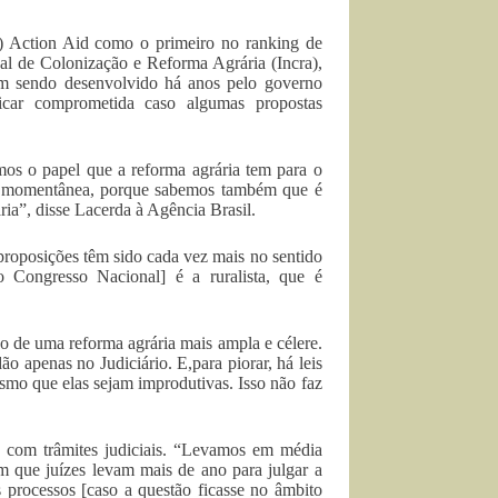
) Action Aid como o primeiro no ranking de
al de Colonização e Reforma Agrária (Incra),
em sendo desenvolvido há anos pelo governo
ficar comprometida caso algumas propostas
emos o papel que a reforma agrária tem para o
o momentânea, porque sabemos também que é
ria”, disse Lacerda à Agência Brasil.
proposições têm sido cada vez mais no sentido
o Congresso Nacional] é a ruralista, que é
o de uma reforma agrária mais ampla e célere.
o apenas no Judiciário. E,para piorar, há leis
smo que elas sejam improdutivas. Isso não faz
o com trâmites judiciais. “Levamos em média
m que juízes levam mais de ano para julgar a
processos [caso a questão ficasse no âmbito