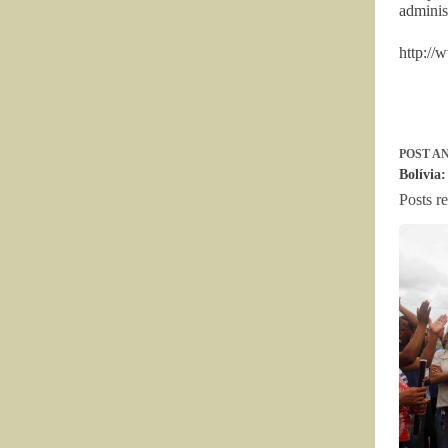
adminis
http://
POST
AN
Bolívia:
Posts r