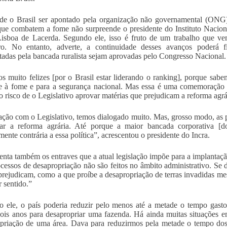
de o Brasil ser apontado pela organização não governamental (ONG
que combatem a fome não surpreende o presidente do Instituto Nacion
isboa de Lacerda. Segundo ele, isso é fruto de um trabalho que v
eiro. No entanto, adverte, a continuidade desses avanços poderá 
tadas pela bancada ruralista sejam aprovadas pelo Congresso Nacional.
s muito felizes [por o Brasil estar liderando o ranking], porque sab
e à fome e para a segurança nacional. Mas essa é uma comemoraçã
o risco de o Legislativo aprovar matérias que prejudicam a reforma agrá
ação com o Legislativo, temos dialogado muito. Mas, grosso modo, as 
rar a reforma agrária. Até porque a maior bancada corporativa [d
mente contrária a essa política”, acrescentou o presidente do Incra.
enta também os entraves que a atual legislação impõe para a implantaçã
cessos de desapropriação não são feitos no âmbito administrativo. Se dã
prejudicam, como a que proíbe a desapropriação de terras invadidas me
 sentido.”
 ele, o país poderia reduzir pelo menos até a metade o tempo gast
ois anos para desapropriar uma fazenda. Há ainda muitas situações e
priação de uma área. Dava para reduzirmos pela metade o tempo dos 