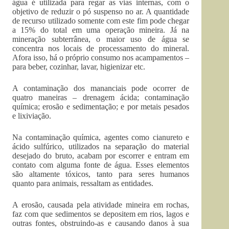
água é utilizada para regar as vias internas, com o
objetivo de reduzir o pó suspenso no ar. A quantidade
de recurso utilizado somente com este fim pode chegar
a 15% do total em uma operação mineira. Já na
mineração subterrânea, o maior uso de água se
concentra nos locais de processamento do mineral.
Afora isso, há o próprio consumo nos acampamentos –
para beber, cozinhar, lavar, higienizar etc.
A contaminação dos mananciais pode ocorrer de
quatro maneiras – drenagem ácida; contaminação
química; erosão e sedimentação; e por metais pesados
e lixiviação.
Na contaminação química, agentes como cianureto e
ácido sulfúrico, utilizados na separação do material
desejado do bruto, acabam por escorrer e entram em
contato com alguma fonte de água. Esses elementos
são altamente tóxicos, tanto para seres humanos
quanto para animais, ressaltam as entidades.
A erosão, causada pela atividade mineira em rochas,
faz com que sedimentos se depositem em rios, lagos e
outras fontes, obstruindo-as e causando danos à sua