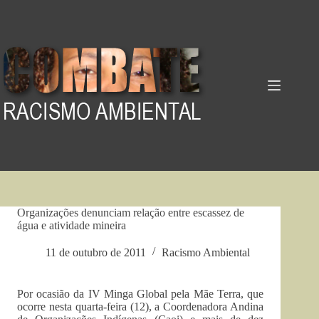
Pular
para
o
conteúdo
Organizações denunciam relação entre escassez de
água e atividade mineira
11 de outubro de 2011
Racismo Ambiental
Por ocasião da IV Minga Global pela Mãe Terra, que
ocorre nesta quarta-feira (12), a Coordenadora Andina