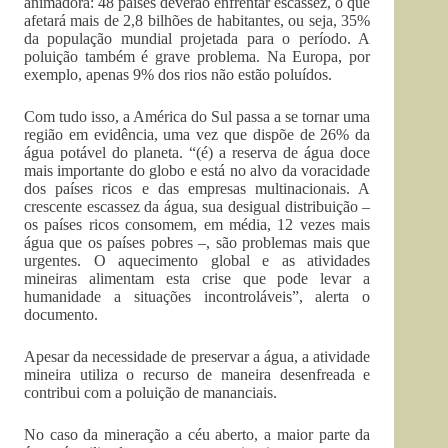
animadora: 48 países deverão enfrentar escassez, o que
afetará mais de 2,8 bilhões de habitantes, ou seja, 35%
da população mundial projetada para o período. A
poluição também é grave problema. Na Europa, por
exemplo, apenas 9% dos rios não estão poluídos.
Com tudo isso, a América do Sul passa a se tornar uma
região em evidência, uma vez que dispõe de 26% da
água potável do planeta. “(é) a reserva de água doce
mais importante do globo e está no alvo da voracidade
dos países ricos e das empresas multinacionais. A
crescente escassez da água, sua desigual distribuição –
os países ricos consomem, em média, 12 vezes mais
água que os países pobres –, são problemas mais que
urgentes. O aquecimento global e as atividades
mineiras alimentam esta crise que pode levar a
humanidade a situações incontroláveis”, alerta o
documento.
Apesar da necessidade de preservar a água, a atividade
mineira utiliza o recurso de maneira desenfreada e
contribui com a poluição de mananciais.
No caso da mineração a céu aberto, a maior parte da