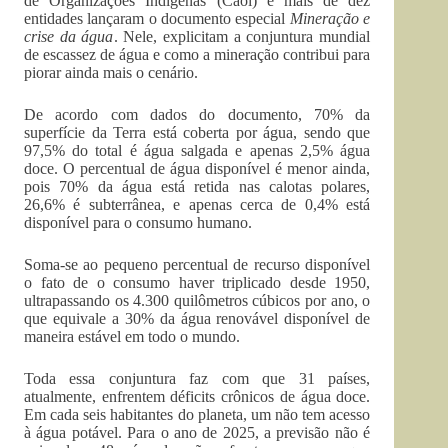
de Organizações Indígenas (Caoi) e mais de dez
entidades lançaram o documento especial
Mineração e
crise da água
. Nele, explicitam a conjuntura mundial
de escassez de água e como a mineração contribui para
piorar ainda mais o cenário.
De acordo com dados do documento, 70% da
superfície da Terra está coberta por água, sendo que
97,5% do total é água salgada e apenas 2,5% água
doce. O percentual de água disponível é menor ainda,
pois 70% da água está retida nas calotas polares,
26,6% é subterrânea, e apenas cerca de 0,4% está
disponível para o consumo humano.
Soma-se ao pequeno percentual de recurso disponível
o fato de o consumo haver triplicado desde 1950,
ultrapassando os 4.300 quilômetros cúbicos por ano, o
que equivale a 30% da água renovável disponível de
maneira estável em todo o mundo.
Toda essa conjuntura faz com que 31 países,
atualmente, enfrentem déficits crônicos de água doce.
Em cada seis habitantes do planeta, um não tem acesso
à água potável. Para o ano de 2025, a previsão não é