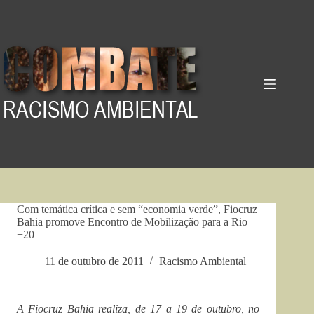
Pular
para
o
conteúdo
Com temática crítica e sem “economia verde”, Fiocruz
Bahia promove Encontro de Mobilização para a Rio
+20
11 de outubro de 2011
Racismo Ambiental
A Fiocruz Bahia realiza, de 17 a 19 de outubro, no