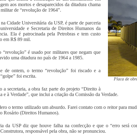
em aos mortos e desaparecidos da ditadura chama
 militar de “revolução de 1964”.
 na Cidade Universitária da USP, é parte de parceria
 universidade e Secretaria de Direitos Humanos da
ncia. Ela é patrocinada pela Petrobras e tem custo
o em R$ 89 mil.
 “revolução” é usado por militares que negam que
avido uma ditadura no país de 1964 a 1985.
e de ontem, o termo “revolução” foi riscado e a
“golpe” foi escrita.
Placa de obr
 a secretaria, a obra faz parte do projeto “Direito à
 e à Verdade”, que inclui a criação da Comissão da Verdade.
ero o termo utilizado um absurdo. Farei contato com o reitor para muda
o Rosário (Direitos Humanos).
ria da USP diz que houve falha na confecção e que o “erro será cor
Construtora, responsável pela obra, não se pronunciou.