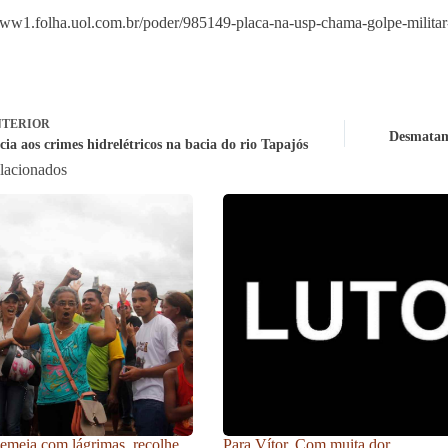
www1.folha.uol.com.br/poder/985149-placa-na-usp-chama-golpe-militar
TERIOR
Desmatam
cia aos crimes hidrelétricos na bacia do rio Tapajós
elacionados
meia com lágrimas, recolhe
Para Vítor. Com muita dor