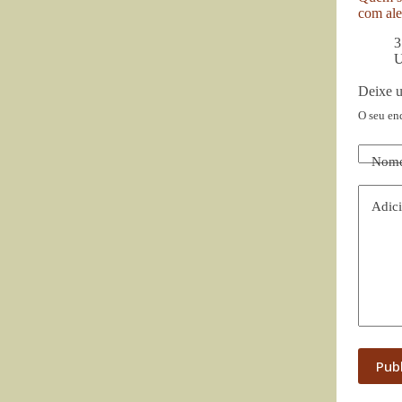
com ale
3
U
Deixe 
O seu en
Nom
Adici
Pub