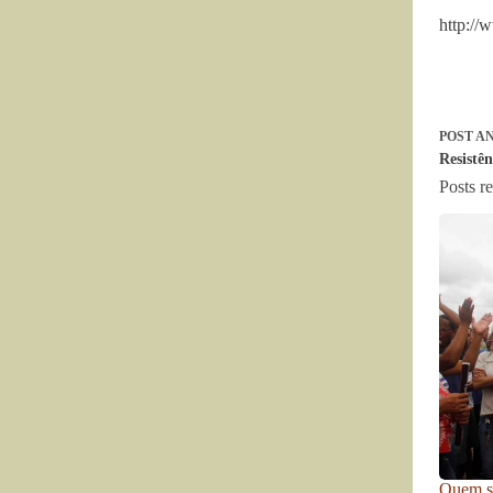
http://
POST
AN
Resistên
Posts r
Quem se