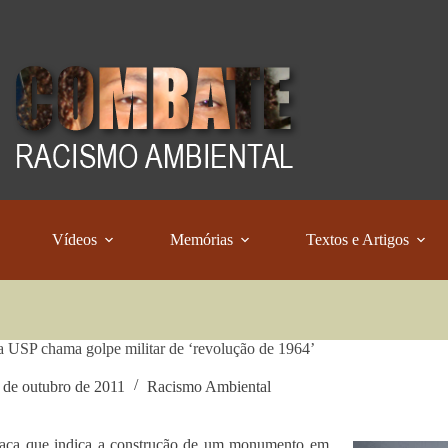
Vídeos
Memórias
Textos e Artigos
a USP chama golpe militar de ‘revolução de 1964’
 de outubro de 2011
Racismo Ambiental
aca que indica a construção de um monumento em