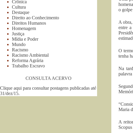
Crônica
homenag
Cultura
o golpe
Destaque
Direito ao Conhecimento
A obra,
Direitos Humanos
entre a
Homenagem
Presidê
Justiça
estimad
Mídia e Poder
Mundo
Racismo
O termo
Racismo Ambiental
tenha h
Reforma Agrária
Trabalho Escravo
Na tard
palavra 
CONSULTA ACERVO
Segundo
Clique aqui para consultar postagens publicadas até
Memória
31/dez/15
.
“Consid
Maria d
A reito
Scopus 