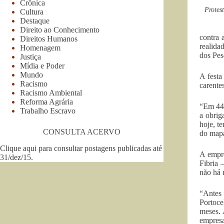
Crônica
Protes
Cultura
Destaque
Direito ao Conhecimento
contra 
Direitos Humanos
realida
Homenagem
dos Pes
Justiça
Mídia e Poder
Mundo
A festa
Racismo
carente
Racismo Ambiental
Reforma Agrária
“Em 44 
Trabalho Escravo
a obrig
hoje, t
CONSULTA ACERVO
do mapa
Clique aqui para consultar postagens publicadas até
A empre
31/dez/15
.
Fibria 
não há 
“Antes 
Portoce
meses. 
empresa