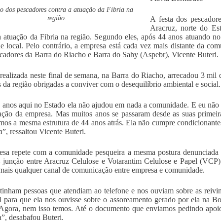
to dos pescadores contra a atuação da Fibria na
região.
A festa dos pescador
Aracruz, norte do Est
a atuação da Fibria na região. Segundo eles, após 44 anos atuando 
de local. Pelo contrário, a empresa está cada vez mais distante da c
cadores da Barra do Riacho e Barra do Sahy (Aspebr), Vicente Buteri.
 realizada neste final de semana, na Barra do Riacho, arrecadou 3 mil 
s da região obrigadas a conviver com o desequilíbrio ambiental e social.
anos aqui no Estado ela não ajudou em nada a comunidade. E eu não es
ação da empresa. Mas muitos anos se passaram desde as suas primei
emos a mesma estrutura de 44 anos atrás. Ela não cumpre condicionantes
”, ressaltou Vicente Buteri.
sa repete com a comunidade pesqueira a mesma postura denunciada p
– junção entre Aracruz Celulose e Votarantim Celulose e Papel (VCP)
mais qualquer canal de comunicação entre empresa e comunidade.
tinham pessoas que atendiam ao telefone e nos ouviam sobre as reivi
l para que ela nos ouvisse sobre o assoreamento gerado por ela na B
Agora, nem isso temos. Até o documento que enviamos pedindo apoio 
”, desabafou Buteri.