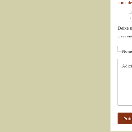
com ale
3
U
Deixe 
O seu en
Nom
Adici
Pub