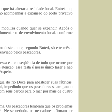
ue irá alterar a realidade local. Entretanto,
rão acompanhar a expansão do porto privativo
e mobiliza quando quer se expandir. Aapós o
omentar o desenvolvimento local, conforme
o deste ano e, segundo Buteri, só este mês a
 enviado pelos pescadores.
essa é a conseqüência de tudo que ocorre por
 atenção, essa festa é nosso único lazer e não
 Aspebr.
gua do rio Doce para abastecer suas fábricas.
ui, impedindo que os pescadores saiam para o
 com seus barcos para o mar por mais de quatro
blema. Os pescadores lembram que os problemas
. Nesse período, os pescadores afirmam ter