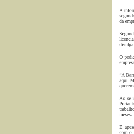
A infor
segundo
da empr
Segundo
licenc
divulga
O pedid
empresa
“A Barr
aqui. M
queremo
Ao se i
Portant
trabalh
meses.
E, apes
com o 