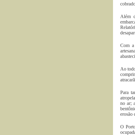
cobrado
Além d
embarca
Relató
desapar
Com a 
artesan
abastec
Ao todo
comprim
atracar
Para ta
atropel
no ar; 
bentôni
erosão c
O Porto
ocupada