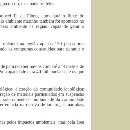
ua do rio, mas nada foi feito.
tocel II, da Fibria, aumentará o fluxo de
meio ambiente marinho também foi apontado no
meio ambiente na região, capaz de gerar o
 resistem na região apenas 150 pescadores
ndo as comportas construídas para garantir o
ade para receber navios com até 244 metros de
êm capacidade para 40 mil toneladas, e os que
lógica; alteração da comunidade ictiológica;
ração de materiais particulados em suspensão
hos; soterramento e mortandade da comunidade
terferência na desova de tartarugas marinhas;
nas pelos impactos ambientais, mas pela área