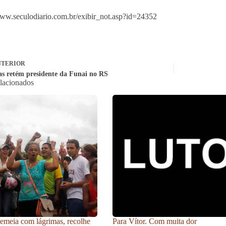
www.seculodiario.com.br/exibir_not.asp?id=24352
TERIOR
as retém presidente da Funai no RS
elacionados
meia com lágrimas, recolhe
Para Vítor. Com muita dor