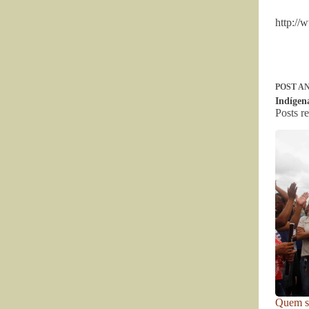
http://
POST
AN
Indígen
Posts r
Quem se