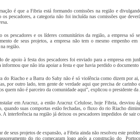
mação é que a Fibria está formando comissões na região e divulgando q
 os pescadores, a categoria não foi incluída nas comissões que deve
esa.
 os pescadores e os líderes comunitários da região, a empresa só s
iamento de seus projetos, a empresa não tem o mesmo empenho em f
 na região.
o de apoio à festa dos pescadores foi enviado para a empresa em junh
 informou que não iria apoiar a festa e que havia perdido o documento
a do Riacho e a Barra do Sahy não é só violência como dizem por ai, 
as, por outro lado, tem gente de verdade aqui que precisa de carinho e
s quem não é parceiro da comunidade aqui”, explicou o presidente da
nstalar em Aracruz, a então Aracruz Celulose, hoje Fibria, desviou á
o, quando suas comportas estão fechadas, o fluxo do rio Riacho dimin
o. A interferência na região já deixou os pescadores impedidos de sair
ar de seus projetos de expansão, a Fibria ainda não resolveu este pro
assoreamento do rio começaram logo após a construção do Portocel