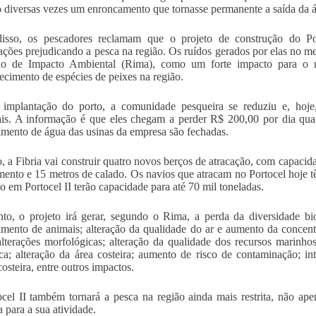
 diversas vezes um enroncamento que tornasse permanente a saída da ág
isso, os pescadores reclamam que o projeto de construção do Por
ções prejudicando a pesca na região. Os ruídos gerados por elas no 
rio de Impacto Ambiental (Rima), como um forte impacto para o 
ecimento de espécies de peixes na região.
implantação do porto, a comunidade pesqueira se reduziu e, hoje,
ais. A informação é que eles chegam a perder R$ 200,00 por dia qua
imento de água das usinas da empresa são fechadas.
, a Fibria vai construir quatro novos berços de atracação, com capacid
ento e 15 metros de calado. Os navios que atracam no Portocel hoje t
ão em Portocel II terão capacidade para até 70 mil toneladas.
nto, o projeto irá gerar, segundo o Rima, a perda da diversidade bio
amento de animais; alteração da qualidade do ar e aumento da concent
alterações morfológicas; alteração da qualidade dos recursos marin
ca; alteração da área costeira; aumento de risco de contaminação; in
osteira, entre outros impactos.
cel II também tornará a pesca na região ainda mais restrita, não ape
 para a sua atividade.