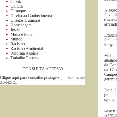
Crônica
Cultura
A agric
Destaque
flexibi
Direito ao Conhecimento
discuss
Direitos Humanos
arrasad
Homenagem
Justiça
Mídia e Poder
Exagero
Mundo
familia
Racismo
integra
Racismo Ambiental
Reforma Agrária
Mais pr
Trabalho Escravo
atualme
da Conf
CONSULTA ACERVO
na Câm
Campesi
Clique aqui para consultar postagens publicadas até
garanti
31/dez/15
.
De qual
grande 
seja ap
Esse é 
Agricul