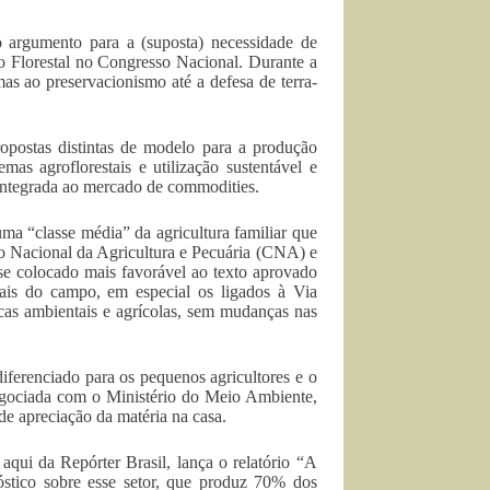
mo argumento para a (suposta) necessidade de
go Florestal no Congresso Nacional. Durante a
as ao preservacionismo até a defesa de terra-
ropostas distintas de modelo para a produção
emas agroflorestais e utilização sustentável e
e integrada ao mercado de commodities.
ma “classe média” da agricultura familiar que
ão Nacional da Agricultura e Pecuária (CNA) e
se colocado mais favorável ao texto aprovado
is do campo, em especial os ligados à Via
icas ambientais e agrícolas, sem mudanças nas
iferenciado para os pequenos agricultores e o
negociada com o Ministério do Meio Ambiente,
e apreciação da matéria na casa.
qui da Repórter Brasil, lança o relatório “A
stico sobre esse setor, que produz 70% dos