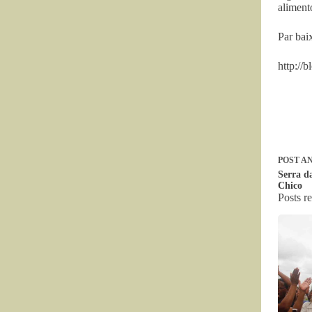
aliment
Par baix
http://
POST
AN
Serra d
Chico
Posts r