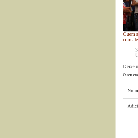
Quem se
com ale
3
U
Deixe 
O seu en
Nom
Adici