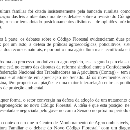
ultura familiar foi citada insistentemente pela bancada ruralista co
lização das leis ambientais durante os debates sobre a revisão do Códi
ão, o setor tem adotado posicionamentos distintos – de opiniões próxim
a.
s à parte, os debates sobre o Código Florestal evidenciaram duas p
r: por um lado, a defesa de práticas agroecológicas, policultivos, sist
da dos recursos naturais, e por outro uma agricultura mais tecnificada 
óxima ao processo produtivo do agronegócio, esta segunda parcela – u
nte está no centro das disputas da reforma sindical entre a Confederaç
ederação Nacional dos Trabalhadores na Agricultura (Contag) -, tem 
ara e atualmente em apreciação no Senado. Já os movimentos socia
na, têm proposto adaptações e uma maior inter-relação entre as polít
as de proteção ambiental.
quer forma, o setor convergiu na defesa da adoção de um tratamento d
agronegócio no novo Código Florestal. A idéia é que esta posição, 
resentada e negociada pelo governo com o Senado no próximo período d
o contexto em que o Centro de Monitoramento de Agrocombustíveis, a
tura Familiar e o debate do Novo Código Florestal” com um diagnó