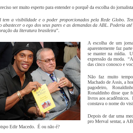
reciso ser muito esperto para entender o porquê da escolha do jornalista
l tem a visibilidade e o poder proporcionados pela Rede Globo. T
 abastecer o ego dos seus pares e as demandas da ABL. Poderia até 
ração da literatura brasileira
”.
A escolha de um jorna
aparentemente faz parte
se manter na mídia. Um
expressão da moda. “A 
das cinco conosco e voc
Não faz muito tempo
Machado de Assis, a ho
pagodeiro, Ronaldin
Ronaldinho disse que fo
livros aos acadêmicos.
constava o nome do vis
Depois de dar uma meda
pro Merval sentar, a AB
bispo Edir Macedo. É ou não é?