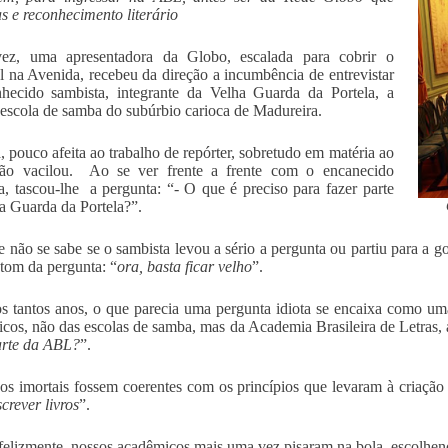
as e reconhecimento literário
vez, uma apresentadora da Globo, escalada para cobrir o
l na Avenida, recebeu da direção a incumbência de entrevistar
hecido sambista, integrante da Velha Guarda da Portela, a
escola de samba do subúrbio carioca de Madureira.
 pouco afeita ao trabalho de repórter, sobretudo em matéria ao
não vacilou. Ao se ver frente a frente com o encanecido
a, tascou-lhe a pergunta: “- O que é preciso para fazer parte
a Guarda da Portela?”.
e não se sabe se o sambista levou a sério a pergunta ou partiu para a 
om da pergunta: “
ora, basta ficar velho
”.
s tantos anos, o que parecia uma pergunta idiota se encaixa como uma
cos, não das escolas de samba, mas da Academia Brasileira de Letras, a
arte da ABL?
”.
os imortais fossem coerentes com os princípios que levaram à criaçã
crever livros
”.
felizmente, nossos acadêmicos mais uma vez pisaram na bola, escolhen