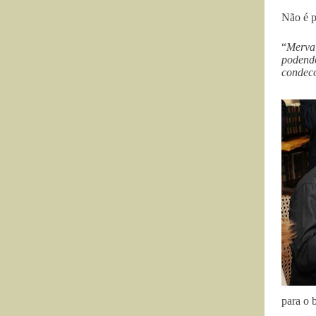
Não é p
“
Merva
podendo
condeco
para o 