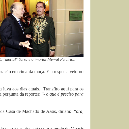
O "mortal" Serra e o imortal Merval Pereira...
gozação em cima da moça. E a resposta veio no
 luva aos dias atuais. Transfiro aqui para os
 pergunta da reporter: “-
o que é preciso para
o da Casa de Machado de Assis, diriam: “
ora,
do para a cadeira vaga com a morte de Moacir