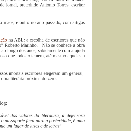
e jornal, preterindo Antonio Torres, escritor
ro mãos, e outro no ano passado, com artigos
ição
na ABL: a escolha de escritores que não
eiro” Roberto Marinho. Não se conhece a obra
u ao longo dos anos, sabidamente com a ajuda
roso que todos o temem, até mesmo aqueles a
ssos imortais escritores elegeram um general,
obra literária próxima do zero.
blog:
el dos valores da literatura, a defensora
, o passaporte final para a posteridade, é uma
e um lugar de luzes e de letras
”.