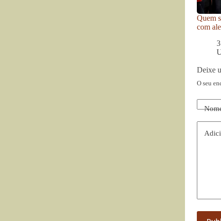
Quem se
com ale
3
U
Deixe 
O seu en
Nom
Adici
Pub