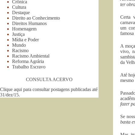
Crônica
ter obr
Cultura
Destaque
Certa 
Direito ao Conhecimento
carnava
Direitos Humanos
um con
Homenagem
famosa 
Justiça
Mídia e Poder
Mundo
A moça,
Racismo
vivo, 
Racismo Ambiental
sambist
Reforma Agrária
da Velh
Trabalho Escravo
Até hoj
CONSULTA ACERVO
mesmo t
Clique aqui para consultar postagens publicadas até
Passado
31/dez/15
.
acadêmi
fazer p
Se noss
basta es
Mas, in