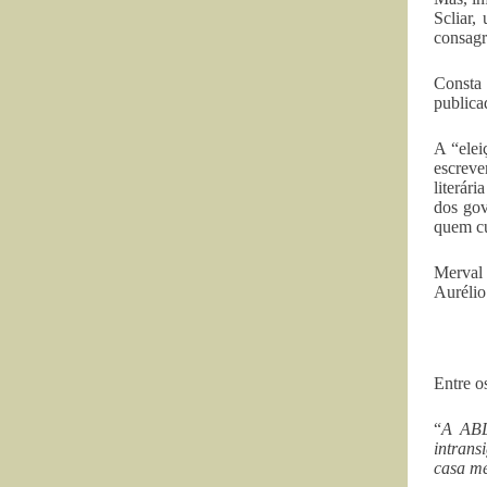
Scliar,
consagr
Consta 
publica
A “elei
escreve
literár
dos gov
quem cu
Merval 
Aurélio
Entre o
“
A ABL
intrans
casa me