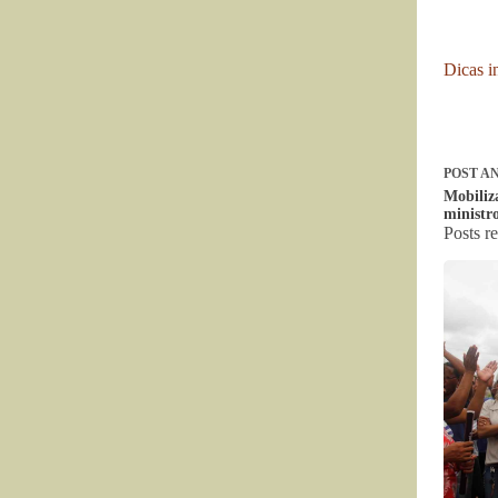
Dicas i
POST
AN
Mobiliz
ministr
Posts r