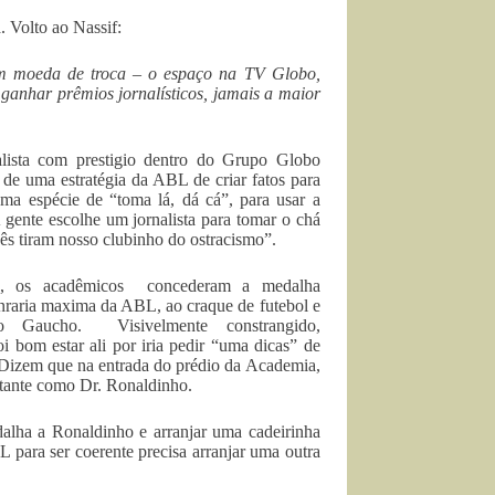
. Volto ao Nassif:
em moeda de troca – o espaço na TV Globo,
ganhar prêmios jornalísticos, jamais a maior
lista com prestigio dentro do Grupo Globo
 de uma estratégia da ABL de criar fatos para
a espécie de “toma lá, dá cá”, para usar a
gente escolhe um jornalista para tomar o chá
ês tiram nosso clubinho do ostracismo”.
, os acadêmicos concederam a medalha
nraria maxima da ABL, ao craque de futebol e
ho Gaucho. Visivelmente constrangido,
i bom estar ali por iria pedir “uma dicas” de
 Dizem que na entrada do prédio da Academia,
itante como Dr. Ronaldinho.
lha a Ronaldinho e arranjar uma cadeirinha
L para ser coerente precisa arranjar uma outra