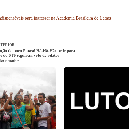
ndispensáveis para ingressar na Academia Brasileira de Letras
TERIOR
ação do povo Pataxó Hã-Hã-Hãe pede para
os do STF seguirem voto de relator
elacionados