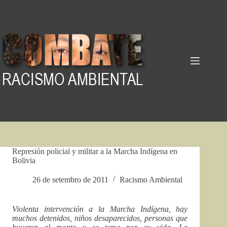
Pular
para
o
conteúdo
Represión policial y militar a la Marcha Indígena en
Bolivia
26 de setembro de 2011
Racismo Ambiental
Violenta intervención a la Marcha Indígena, hay
muchos detenidos, niños desaparecidos, personas que