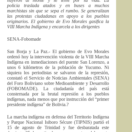
huyeron al monte y se teme por su vida. La
policia traslada atados y en buses a muchos
marchistas sin que se sepa el rumbo. Se generalizan
las protestas ciudadanas en apoyo a los pueblos
originarios. El gobierno de Evo Morales gasifica la
VIII Marcha Indígena y encarcela a los dirigentes
SENA-Fobomade
San Borja y La Paz.- El gobierno de Evo Morales
ordenó hoy la intervención violenta de la VIII Marcha
Indígena en inmediaciones del puente San Lorenzo, a
unos 6 kilómetros de la población de Yucumo. Ni
siquiera los periodistas se salvaron de la represión,
constató el Servicio de Noticias Ambientales (SENA)
del Foro Boliviano sobre Medioambiente y Desarrollo
(FOBOMADE). La ciudadanía del país está
consternada por la brutal represión a los pueblos
indígenas, nada menos que por instrucción del “primer
presidente indígena” de Bolivia.?
La marcha indígena en defensa del Territorio Indígena
y Parque Nacional Isiboro Sécure (TIPNIS) partió el
15 de agosto de Trinidad y fue desbaratada este