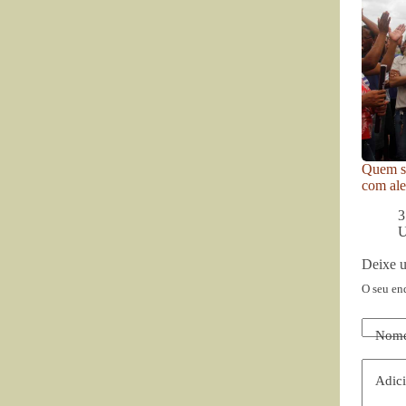
Quem se
com ale
3
U
Deixe 
O seu en
Nom
Adici