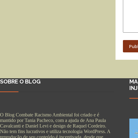
Pub
SOBRE O BLOG
MA
IN
O Blog Combate Racismo Ambiental foi criado e é
mantido por Tania Pacheco, com a ajuda de Ana Paula
Cavalcanti e Daniel Levi e design de Raquel Cordeiro.
Não tem fins lucrativos e utiliza tecnologia WordPress. A
reprodução de seu conteúdo é incentivada, desde que