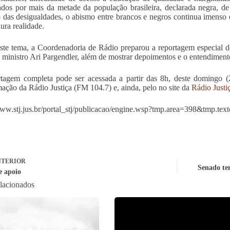
ados por mais da metade da população brasileira, declarada negra
 das desigualdades, o abismo entre brancos e negros continua imenso 
ura realidade.
ste tema, a Coordenadoria de Rádio preparou a reportagem especial de
 ministro Ari Pargendler, além de mostrar depoimentos e o entendiment
tagem completa pode ser acessada a partir das 8h, deste domingo 
ação da Rádio Justiça (FM 104.7) e, ainda, pelo no site da
Rádio Justi
www.stj.jus.br/portal_stj/publicacao/engine.wsp?tmp.area=398&tmp.te
TERIOR
Senado tem
e apoio
elacionados