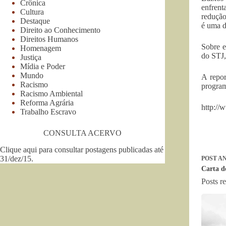
Crônica
enfrent
Cultura
redução
Destaque
é uma d
Direito ao Conhecimento
Direitos Humanos
Sobre e
Homenagem
do STJ,
Justiça
Mídia e Poder
Mundo
A repor
Racismo
program
Racismo Ambiental
Reforma Agrária
http://
Trabalho Escravo
CONSULTA ACERVO
Clique aqui para consultar postagens publicadas até
31/dez/15
.
POST
AN
Carta d
Posts r