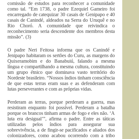
comissão de estudos para reconhecer a comunidade
como tal. “Em 1738, o padre Ezequiel Gameiro foi
encarregado de catequizar 30 casais de Genipapo e 40
casais de Canindé, aldeados na Serra do Uruquê e no
Rio Choró. A comunidade que reivindica o
reconhecimento seria descendente dos membros desta
missão”. (3)
O padre Neri Feitosa informa que os Canindé e
Jenipapo habitaram os sertões do Curu, as margens do
Quixeramobim e do Banabuiú, falando a mesma
língua e compartilhando a mesma cultura, constituindo
um grupo étnico que dominava vasto território do
Nordeste brasileiro. “Nossos índios tinham consciência
de que estas terras eram suas e as defenderam com
lutas perseverantes e com as próprias vidas.
Perderam as terras, porque perderam a guerra, mas
resistiram enquanto foi possível. Perderam a batalha
porque os brancos tinham armas de fogo e eles não. ‘A
luta era desigual’”, afirma o padre. Entre as táticas
utilizadas pelos índios para assegurar sua
sobrevivência, a de fingir-se pacificados e aliados dos
colonizadores, como acabou ocorrendo com a tribo