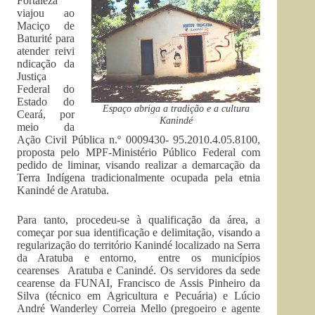
Fortaleza
viajou ao
Maciço de
Baturité para
atender reivi
ndicação da
Justiça
Federal do
Estado do
Espaço abriga a tradição e a cultura
Ceará, por
Kanindé
meio da
Ação Civil Pública n.º 0009430- 95.2010.4.05.8100,
proposta pelo MPF-Ministério Público Federal com
pedido de liminar, visando realizar a demarcação da
Terra Indígena tradicionalmente ocupada pela etnia
Kanindé de Aratuba.
Para tanto, procedeu-se à qualificação da área, a
começar por sua identificação e delimitação, visando a
regularização do território Kanindé localizado na Serra
da Aratuba e entorno, entre os municípios
cearenses Aratuba e Canindé. Os servidores da sede
cearense da FUNAI, Francisco de Assis Pinheiro da
Silva (técnico em Agricultura e Pecuária) e Lúcio
André Wanderley Correia Mello (pregoeiro e agente