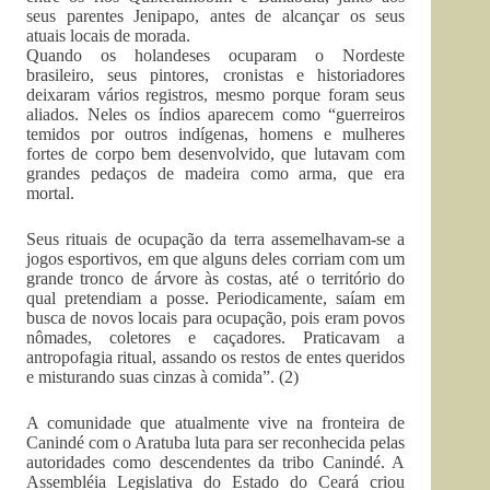
seus parentes Jenipapo, antes de alcançar os seus
atuais locais de morada.
Quando os holandeses ocuparam o Nordeste
brasileiro, seus pintores, cronistas e historiadores
deixaram vários registros, mesmo porque foram seus
aliados. Neles os índios aparecem como “guerreiros
temidos por outros indígenas, homens e mulheres
fortes de corpo bem desenvolvido, que lutavam com
grandes pedaços de madeira como arma, que era
mortal.
Seus rituais de ocupação da terra assemelhavam-se a
jogos esportivos, em que alguns deles corriam com um
grande tronco de árvore às costas, até o território do
qual pretendiam a posse. Periodicamente, saíam em
busca de novos locais para ocupação, pois eram povos
nômades, coletores e caçadores. Praticavam a
antropofagia ritual, assando os restos de entes queridos
e misturando suas cinzas à comida”. (2)
A comunidade que atualmente vive na fronteira de
Canindé com o Aratuba luta para ser reconhecida pelas
autoridades como descendentes da tribo Canindé. A
Assembléia Legislativa do Estado do Ceará criou