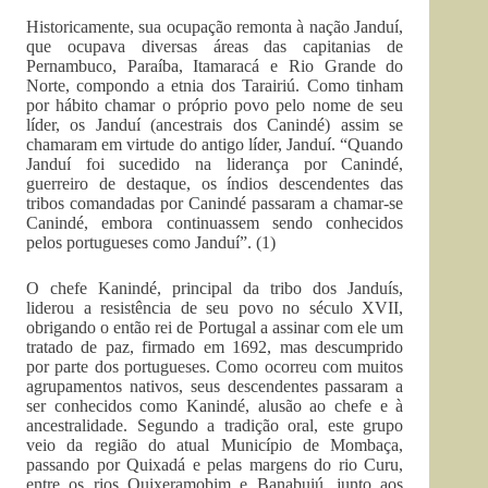
Historicamente, sua ocupação remonta à nação Janduí,
que ocupava diversas áreas das capitanias de
Pernambuco, Paraíba, Itamaracá e Rio Grande do
Norte, compondo a etnia dos Tarairiú. Como tinham
por hábito chamar o próprio povo pelo nome de seu
líder, os Janduí (ancestrais dos Canindé) assim se
chamaram em virtude do antigo líder, Janduí. “Quando
Janduí foi sucedido na liderança por Canindé,
guerreiro de destaque, os índios descendentes das
tribos comandadas por Canindé passaram a chamar-se
Canindé, embora continuassem sendo conhecidos
pelos portugueses como Janduí”. (1)
O chefe Kanindé, principal da tribo dos Janduís,
liderou a resistência de seu povo no século XVII,
obrigando o então rei de Portugal a assinar com ele um
tratado de paz, firmado em 1692, mas descumprido
por parte dos portugueses. Como ocorreu com muitos
agrupamentos nativos, seus descendentes passaram a
ser conhecidos como Kanindé, alusão ao chefe e à
ancestralidade. Segundo a tradição oral, este grupo
veio da região do atual Município de Mombaça,
passando por Quixadá e pelas margens do rio Curu,
entre os rios Quixeramobim e Banabuiú, junto aos