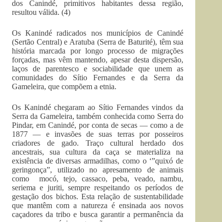
dos Canindé, primitivos habitantes dessa região,
resultou válida. (4)
Os Kanindé radicados nos municípios de Canindé
(Sertão Central) e Aratuba (Serra de Baturité), têm sua
história marcada por longo processo de migrações
forçadas, mas vêm mantendo, apesar desta dispersão,
laços de parentesco e sociabilidade que unem as
comunidades do Sítio Fernandes e da Serra da
Gameleira, que compõem a etnia.
Os Kanindé chegaram ao Sítio Fernandes vindos da
Serra da Gameleira, também conhecida como Serra do
Pindar, em Canindé, por conta de secas — como a de
1877 — e invasões de suas terras por posseiros
criadores de gado. Traço cultural herdado dos
ancestrais, sua cultura da caça se materializa na
existência de diversas armadilhas, como o ‘”quixó de
geringonça”, utilizado no apresamento de animais
como mocó, tejo, cassaco, peba, veado, nambu,
seriema e juriti, sempre respeitando os períodos de
gestação dos bichos. Esta relação de sustentabilidade
que mantêm com a natureza é ensinada aos novos
caçadores da tribo e busca garantir a permanência da