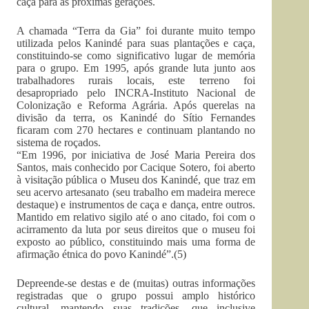
caça para as próximas gerações.
A chamada “Terra da Gia” foi durante muito tempo
utilizada pelos Kanindé para suas plantações e caça,
constituindo-se como significativo lugar de memória
para o grupo. Em 1995, após grande luta junto aos
trabalhadores rurais locais, este terreno foi
desapropriado pelo INCRA-Instituto Nacional de
Colonização e Reforma Agrária. Após querelas na
divisão da terra, os Kanindé do Sítio Fernandes
ficaram com 270 hectares e continuam plantando no
sistema de roçados.
“Em 1996, por iniciativa de José Maria Pereira dos
Santos, mais conhecido por Cacique Sotero, foi aberto
à visitação pública o Museu dos Kanindé, que traz em
seu acervo artesanato (seu trabalho em madeira merece
destaque) e instrumentos de caça e dança, entre outros.
Mantido em relativo sigilo até o ano citado, foi com o
acirramento da luta por seus direitos que o museu foi
exposto ao público, constituindo mais uma forma de
afirmação étnica do povo Kanindé”.(5)
Depreende-se destas e de (muitas) outras informações
registradas que o grupo possui amplo histórico
cultural, mantendo suas tradições, que inclusive