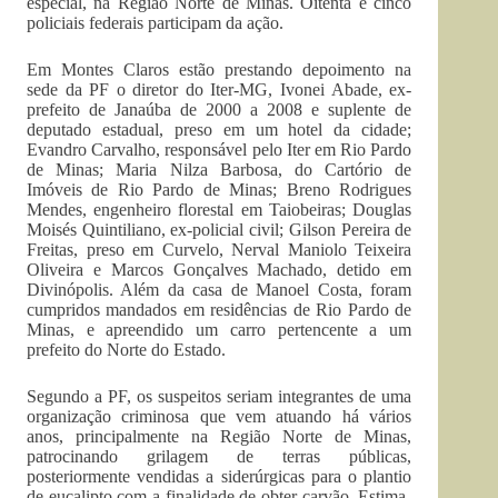
especial, na Região Norte de Minas. Oitenta e cinco
policiais federais participam da ação.
Em Montes Claros estão prestando depoimento na
sede da PF o diretor do Iter-MG, Ivonei Abade, ex-
prefeito de Janaúba de 2000 a 2008 e suplente de
deputado estadual, preso em um hotel da cidade;
Evandro Carvalho, responsável pelo Iter em Rio Pardo
de Minas; Maria Nilza Barbosa, do Cartório de
Imóveis de Rio Pardo de Minas; Breno Rodrigues
Mendes, engenheiro florestal em Taiobeiras; Douglas
Moisés Quintiliano, ex-policial civil; Gilson Pereira de
Freitas, preso em Curvelo, Nerval Maniolo Teixeira
Oliveira e Marcos Gonçalves Machado, detido em
Divinópolis. Além da casa de Manoel Costa, foram
cumpridos mandados em residências de Rio Pardo de
Minas, e apreendido um carro pertencente a um
prefeito do Norte do Estado.
Segundo a PF, os suspeitos seriam integrantes de uma
organização criminosa que vem atuando há vários
anos, principalmente na Região Norte de Minas,
patrocinando grilagem de terras públicas,
posteriormente vendidas a siderúrgicas para o plantio
de eucalipto com a finalidade de obter carvão. Estima-