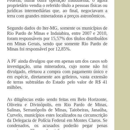
Federal, numa outra operação fraudulenta, o agora
proprietário vendia o referido título a pessoas físicas ou
jurídicas intermediárias que, ao final, negociavam a
terra com grandes mineradoras a preços astronômicos.
Segundo dados do Iter-MG, somente os municípios de
Rio Pardo de Minas e Indaiabira, entre 2007 e 2010,
foram responsáveis por 15,57% dos títulos distribuídos
em Minas Gerais, sendo que somente Rio Pardo de
Minas foi responsável por 12,85%.
A PF ainda divulgou que em apenas um dos casos sob
investigação, uma mineradora, cujo nome não foi
divulgado, efetuou a compra com pagamento único e
em espécie, diretamente aos grileiros, vasta extensão
de terras subtraídas do Estado pelo valor de R$ 41
milhões.
As diligências estão sendo feitas em Belo Horizonte,
Oliveira e Divinópolis, em Rio Pardo de Minas,
Salinas, Serranópolis de Minas, Taiobeiras, Janaúba,
Curvelo, municípios estes localizados na circunscrição
da Delegacia de Polícia Federal em Montes Claros. Se
condenados, os acusados poderão pegar penas