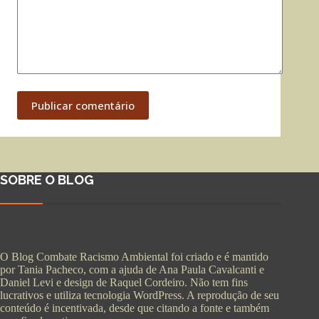
Publicar comentário
SOBRE O BLOG
O Blog Combate Racismo Ambiental foi criado e é mantido
por Tania Pacheco, com a ajuda de Ana Paula Cavalcanti e
Daniel Levi e design de Raquel Cordeiro. Não tem fins
lucrativos e utiliza tecnologia WordPress. A reprodução de seu
conteúdo é incentivada, desde que citando a fonte e também