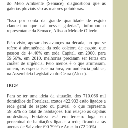
do Meio Ambiente (Semace), diagnosticou que as
galerias pluviais são as maiores poluidoras.
“Isso por conta da grande quantidade de esgoto
clandestino que cai nessas galerias”, informou o
representante da Semace, Alisson Melo de Oliveira.
Pelo visto, apesar dos avanços na década, no que se
refere à abrangência da rede coletora de esgoto, que
passou de 44,40% em toda Capital, em 2000, para
59,56%, em 2010, melhorias precisam ser feitas em
caráter de urgência. Pelo menos é o que afirmaram,
ontem, os especialistas na área, em audiência pública,
na Assembleia Legislativa do Ceará (Alece).
IBGE
Para se ter uma ideia da situação, dos 710.066 mil
domicílios de Fortaleza, exatos 422.933 estão ligados a
rede geral de esgoto ou pluvial, o que representa
59,56% do total de habitações. Em relação as capitais
nordestinas, Fortaleza está em terceiro lugar em
percentual de habitações ligadas a rede, ficando atrás
apenas de Salvador (90,79%) e Aracaju (72,20%).