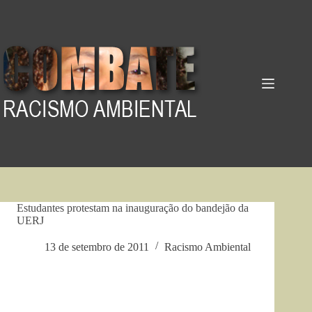
Pular
para
o
conteúdo
Estudantes protestam na inauguração do bandejão da
UERJ
13 de setembro de 2011
Racismo Ambiental