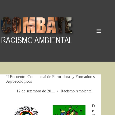
Pular
para
o
conteúdo
II Encuentro Continental de Formadoras y Formadores
Agroecológicos
12 de setembro de 2011
Racismo Ambiental
D
e