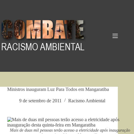
Pular
para
o
conteúdo
Ministros inauguram Luz Para Todos em Mangaratiba
9 de setembro de 2011
Racismo Ambiental
Mais de duas mil pessoas terão acesso a eletricidade após inauguração