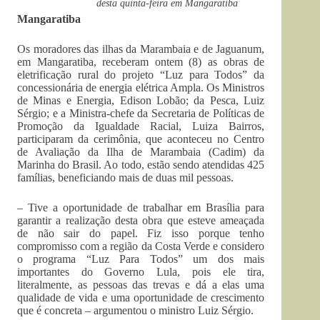
desta quinta-feira em Mangaratiba
Mangaratiba
Os moradores das ilhas da Marambaia e de Jaguanum,
em Mangaratiba, receberam ontem (8) as obras de
eletrificação rural do projeto “Luz para Todos” da
concessionária de energia elétrica Ampla. Os Ministros
de Minas e Energia, Edison Lobão; da Pesca, Luiz
Sérgio; e a Ministra-chefe da Secretaria de Políticas de
Promoção da Igualdade Racial, Luiza Bairros,
participaram da cerimônia, que aconteceu no Centro
de Avaliação da Ilha de Marambaia (Cadim) da
Marinha do Brasil. Ao todo, estão sendo atendidas 425
famílias, beneficiando mais de duas mil pessoas.
– Tive a oportunidade de trabalhar em Brasília para
garantir a realização desta obra que esteve ameaçada
de não sair do papel. Fiz isso porque tenho
compromisso com a região da Costa Verde e considero
o programa “Luz Para Todos” um dos mais
importantes do Governo Lula, pois ele tira,
literalmente, as pessoas das trevas e dá a elas uma
qualidade de vida e uma oportunidade de crescimento
que é concreta – argumentou o ministro Luiz Sérgio.