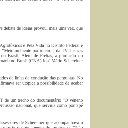
re debate de ideias provou, mais uma vez, que
Agrotóxicos e Pela Vida no Distrito Federal e
a “Meio ambiente por inteiro”, da TV Justiça,
 no Brasil. Além de Freitas, a produção do
cuária no Brasil (CNA) José Mário Schereiner
ados da linha de condução das perguntas. No
 afirmava ser utópica a possibilidade de acabar
o VT de um trecho do documentário “O veneno
ercussão nacional, que serviria como pontapé
 assessores de Schereiner que acompanhava a
nterrupção do andamento do programa. “Não