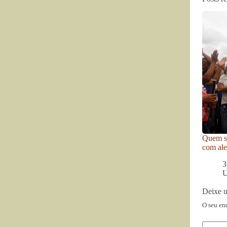
Quem se
com ale
3
U
Deixe 
O seu en