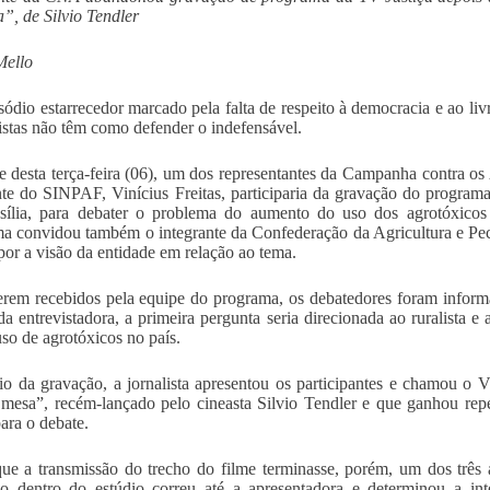
”, de Silvio Tendler
Mello
ódio estarrecedor marcado pela falta de respeito à democracia e ao liv
listas não têm como defender o indefensável.
e desta terça-feira (06), um dos representantes da Campanha contra os 
nte do SINPAF, Vinícius Freitas, participaria da gravação do program
sília, para debater o problema do aumento do uso dos agrotóxicos
a convidou também o integrante da Confederação da Agricultura e Pe
por a visão da entidade em relação ao tema.
rem recebidos pela equipe do programa, os debatedores foram inform
 da entrevistadora, a primeira pergunta seria direcionada ao ruralista e
so de agrotóxicos no país.
io da gravação, a jornalista apresentou os participantes e chamou 
 mesa”, recém-lançado pelo cineasta Silvio Tendler e que ganhou rep
para o debate.
ue a transmissão do trecho do filme terminasse, porém, um dos três
ão dentro do estúdio correu até a apresentadora e determinou a i