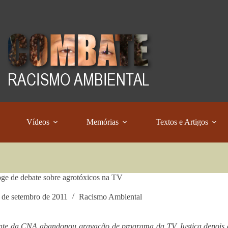
Vídeos
Memórias
Textos e Artigos
e de debate sobre agrotóxicos na TV
 de setembro de 2011
Racismo Ambiental
ante da CNA abandonou gravação de programa da TV Justiça depois 