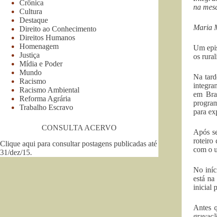
Crônica
na mesa
Cultura
Destaque
Maria 
Direito ao Conhecimento
Direitos Humanos
Homenagem
Um epis
Justiça
os rura
Mídia e Poder
Mundo
Na tard
Racismo
integra
Racismo Ambiental
em Bra
Reforma Agrária
program
Trabalho Escravo
para ex
CONSULTA ACERVO
Após se
roteiro
Clique aqui para consultar postagens publicadas até
com o u
31/dez/15
.
No iníc
está na
inicial 
Antes q
gravaç