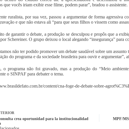
s que vocês iriam exibir esse filme, podem parar”, bradou o assistente.
ente ruralista, por sua vez, passou a argumentar de forma agressiva co
ravação e que não estava ali “para que seus filhos o vissem como assas
ito de garantir o debate, a produção se desculpou e propôs que a exibi
por Schereiner. O grupo deixou o local alegando “insegurança” para co
amos não ter podido promover um debate saudável sobre um assunto t
sição do programa e da sociedade brasileira para ouvir e argumentar”, af
m, o programa não foi gravado, mas a produção do “Meio ambiente 
te o SINPAF para debater o tema.
www.brasildefato.com.br/content/cna-foge-de-debate-sobre-agrot%C3%
TERIOR
consulta crea oportunidad para la institucionalidad
MPF/MS p
a
elacionados