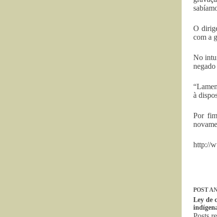
sabíamo
O dirig
com a g
No intu
negado 
“Lament
à dispo
Por fi
novamen
http://
POST
AN
Ley de 
indígen
Posts r