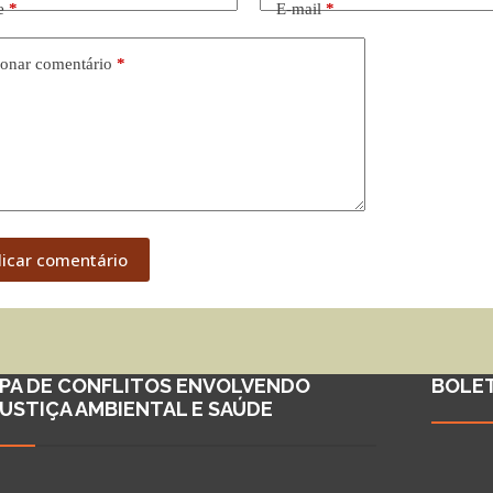
e
*
E-mail
*
onar comentário
*
licar comentário
PA DE CONFLITOS ENVOLVENDO
BOLE
JUSTIÇA AMBIENTAL E SAÚDE