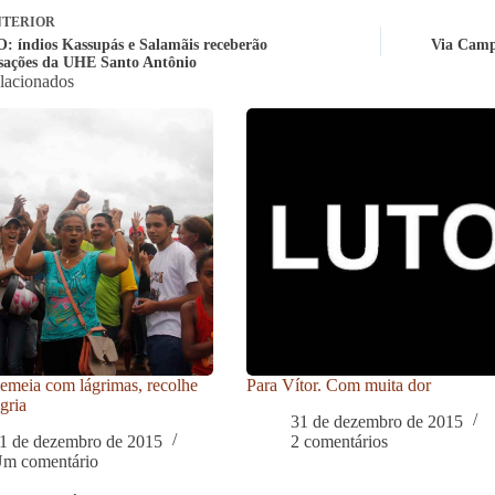
TERIOR
 índios Kassupás e Salamãis receberão
Via Camp
ações da UHE Santo Antônio
elacionados
meia com lágrimas, recolhe
Para Vítor. Com muita dor
gria
31 de dezembro de 2015
1 de dezembro de 2015
2 comentários
m comentário