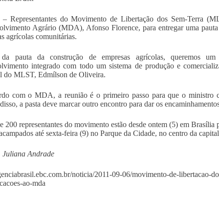
ia – Representantes do Movimento de Libertação dos Sem-Terra (M
lvimento Agrário (MDA), Afonso Florence, para entregar uma pauta d
s agrícolas comunitárias.
da pauta da construção de empresas agrícolas, queremos um
lvimento integrado com todo um sistema de produção e comercializ
l do MLST, Edmílson de Oliveira.
rdo com o MDA, a reunião é o primeiro passo para que o ministro 
disso, a pasta deve marcar outro encontro para dar os encaminhamentos
e 200 representantes do movimento estão desde ontem (5) em Brasília pa
 acampados até sexta-feira (9) no Parque da Cidade, no centro da capital
 Juliana Andrade
agenciabrasil.ebc.com.br/noticia/2011-09-06/movimento-de-libertacao-do
icacoes-ao-mda