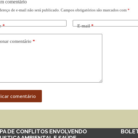
um comentário
dereço de e-mail não será publicado.
Campos obrigatórios são marcados com
*
e
*
E-mail
*
onar comentário
*
licar comentário
PA DE CONFLITOS ENVOLVENDO
BOLE
JUSTIÇA AMBIENTAL E SAÚDE