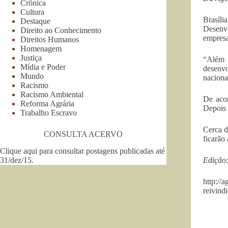
Crônica
Cultura
Brasíl
Destaque
Desenvo
Direito ao Conhecimento
empresa
Direitos Humanos
Homenagem
Justiça
“Além 
Mídia e Poder
desenvo
Mundo
naciona
Racismo
Racismo Ambiental
De aco
Reforma Agrária
Depois 
Trabalho Escravo
Cerca d
CONSULTA ACERVO
ficarão
Clique aqui para consultar postagens publicadas até
31/dez/15
.
Edição:
http://
reivind