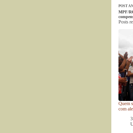
POST
AN
MPF/RO:
compens
Posts r
Quem se
com ale
3
U