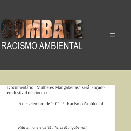
Pular
para
o
conteúdo
Documentário “Mulheres Mangabeiras” será lançado
em festival de cinema
5 de setembro de 2011
Racismo Ambiental
Rita Simone e as 'Mulheres Mangabeiras',