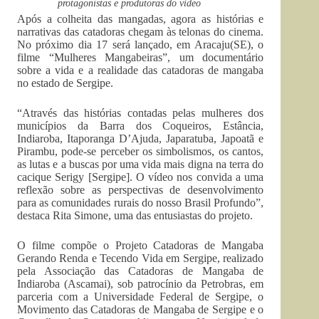
protagonistas e produtoras do vídeo
Após a colheita das mangadas, agora as histórias e
narrativas das catadoras chegam às telonas do cinema.
No próximo dia 17 será lançado, em Aracaju(SE), o
filme “Mulheres Mangabeiras”, um documentário
sobre a vida e a realidade das catadoras de mangaba
no estado de Sergipe.
“Através das histórias contadas pelas mulheres dos
municípios da Barra dos Coqueiros, Estância,
Indiaroba, Itaporanga D’Ajuda, Japaratuba, Japoatã e
Pirambu, pode-se perceber os simbolismos, os cantos,
as lutas e a buscas por uma vida mais digna na terra do
cacique Serigy [Sergipe]. O vídeo nos convida a uma
reflexão sobre as perspectivas de desenvolvimento
para as comunidades rurais do nosso Brasil Profundo”,
destaca Rita Simone, uma das entusiastas do projeto.
O filme compõe o Projeto Catadoras de Mangaba
Gerando Renda e Tecendo Vida em Sergipe, realizado
pela Associação das Catadoras de Mangaba de
Indiaroba (Ascamai), sob patrocínio da Petrobras, em
parceria com a Universidade Federal de Sergipe, o
Movimento das Catadoras de Mangaba de Sergipe e o