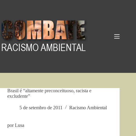
Pular
para
o
conteúdo
Brasil é “altamente preconceituoso, racista e
excludente”
5 de setembro de 2011
Racismo Ambiental
por Lusa