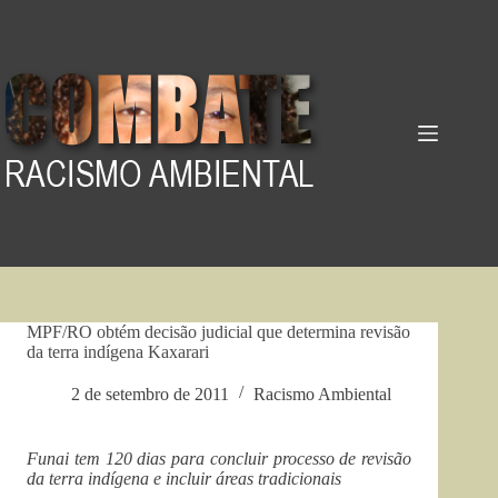
Pular
para
o
conteúdo
MPF/RO obtém decisão judicial que determina revisão
da terra indígena Kaxarari
2 de setembro de 2011
Racismo Ambiental
Funai tem 120 dias para concluir processo de revisão
da terra indígena e incluir áreas tradicionais