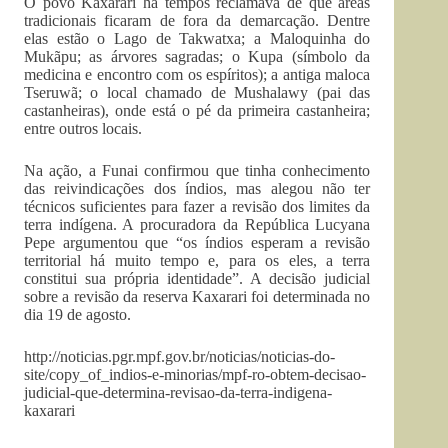
O povo Kaxarari há tempos reclamava de que áreas
tradicionais ficaram de fora da demarcação. Dentre
elas estão o Lago de Takwatxa; a Maloquinha do
Mukãpu; as árvores sagradas; o Kupa (símbolo da
medicina e encontro com os espíritos); a antiga maloca
Tseruwã; o local chamado de Mushalawy (pai das
castanheiras), onde está o pé da primeira castanheira;
entre outros locais.
Na ação, a Funai confirmou que tinha conhecimento
das reivindicações dos índios, mas alegou não ter
técnicos suficientes para fazer a revisão dos limites da
terra indígena. A procuradora da República Lucyana
Pepe argumentou que “os índios esperam a revisão
territorial há muito tempo e, para os eles, a terra
constitui sua própria identidade”. A decisão judicial
sobre a revisão da reserva Kaxarari foi determinada no
dia 19 de agosto.
http://noticias.pgr.mpf.gov.br/noticias/noticias-do-
site/copy_of_indios-e-minorias/mpf-ro-obtem-decisao-
judicial-que-determina-revisao-da-terra-indigena-
kaxarari