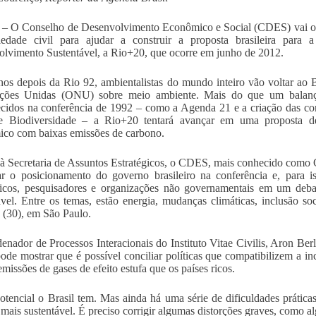
a – O Conselho de Desenvolvimento Econômico e Social (CDES) vai ouvi
iedade civil para ajudar a construir a proposta brasileira par
lvimento Sustentável, a Rio+20, que ocorre em junho de 2012.
nos depois da Rio 92, ambientalistas do mundo inteiro vão voltar ao
ções Unidas (ONU) sobre meio ambiente. Mais do que um balanç
ecidos na conferência de 1992 – como a Agenda 21 e a criação das
e Biodiversidade – a Rio+20 tentará avançar em uma proposta de
co com baixas emissões de carbono.
à Secretaria de Assuntos Estratégicos, o CDES, mais conhecido como 
ar o posicionamento do governo brasileiro na conferência e, para iss
icos, pesquisadores e organizações não governamentais em um deba
ável. Entre os temas, estão energia, mudanças climáticas, inclusão s
(30), em São Paulo.
enador de Processos Interacionais do Instituto Vitae Civilis, Aron Berl
pode mostrar que é possível conciliar políticas que compatibilizem a i
missões de gases de efeito estufa que os países ricos.
otencial o Brasil tem. Mas ainda há uma série de dificuldades prátic
 mais sustentável. É preciso corrigir algumas distorções graves, como al