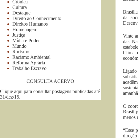
Crônica
Cultura
Brasíli
Destaque
da soc
Direito ao Conhecimento
Desenvo
Direitos Humanos
Homenagem
Justiça
Vinte a
Mídia e Poder
das Na
Mundo
estabel
Racismo
Clima 
Racismo Ambiental
econômi
Reforma Agrária
Trabalho Escravo
Ligado 
subsidi
CONSULTA ACERVO
acadêm
sustent
Clique aqui para consultar postagens publicadas até
amanhã 
31/dez/15
.
O coord
Brasil 
menos e
“Esse p
direção