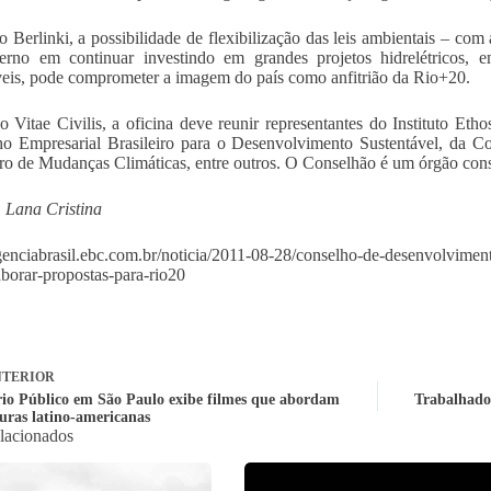
 Berlinki, a possibilidade de flexibilização das leis ambientais – co
erno em continuar investindo em grandes projetos hidrelétricos, 
eis, pode comprometer a imagem do país como anfitrião da Rio+20.
 Vitae Civilis, a oficina deve reunir representantes do Instituto Et
o Empresarial Brasileiro para o Desenvolvimento Sustentável, da C
iro de Mudanças Climáticas, entre outros. O Conselhão é um órgão cons
 Lana Cristina
agenciabrasil.ebc.com.br/noticia/2011-08-28/conselho-de-desenvolvimen
aborar-propostas-para-rio20
TERIOR
rio Público em São Paulo exibe filmes que abordam
Trabalhador
duras latino-americanas
elacionados