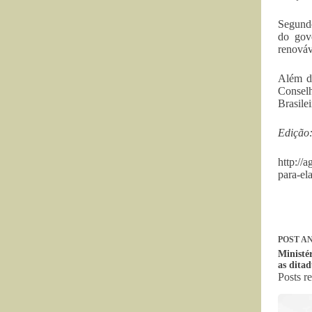
Segundo
do gov
renováv
Além do
Conselh
Brasile
Edição:
http://
para-el
POST
AN
Ministé
as dita
Posts r