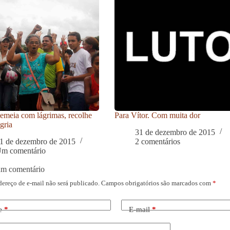
meia com lágrimas, recolhe
Para Vítor. Com muita dor
gria
31 de dezembro de 2015
1 de dezembro de 2015
2 comentários
m comentário
um comentário
dereço de e-mail não será publicado.
Campos obrigatórios são marcados com
*
e
*
E-mail
*