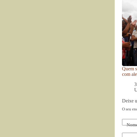
Quem se
com ale
3
U
Deixe 
O seu en
Nom