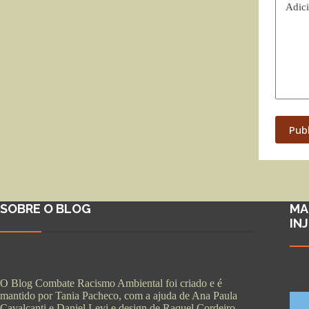
Adici
Pub
SOBRE O BLOG
MA
IN
O Blog Combate Racismo Ambiental foi criado e é
mantido por Tania Pacheco, com a ajuda de Ana Paula
Cavalcanti e Daniel Levi e design de Raquel Cordeiro.