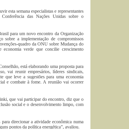
r esta semana especialistas e representantes
a a Conferência das Nações Unidas sobre o
 Brasil para um novo encontro da Organização
o sobre a implementação de compromissos
 convenções-quadro da ONU sobre Mudança do
 economia verde que concilie crescimento
Conselhão, está elaborando uma proposta para
o, vai reunir empresários, líderes sindicais,
te que leve a sugestões para uma economia
ocial e combate à fome. A reunião vai ocorrer
inki, que vai participar do encontro, diz que o
nclusão social e o desenvolvimento limpo, com
as para direcionar a atividade econômica numa
guns pontos da política energética”, avaliou.