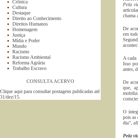
Crônica
Pela vi
Cultura
articul
Destaque
chama a
Direito ao Conhecimento
Direitos Humanos
De acor
Homenagem
em todo
Justiça
Segundo
Mídia e Poder
acontec
Mundo
Racismo
Racismo Ambiental
A cada 
Reforma Agrária
Isso po
Trabalho Escravo
antes, 
CONSULTA ACERVO
De acor
que, a
Clique aqui para consultar postagens publicadas até
mobili
31/dez/15
.
conscie
O integ
pois as
dia”, af
Pela vi