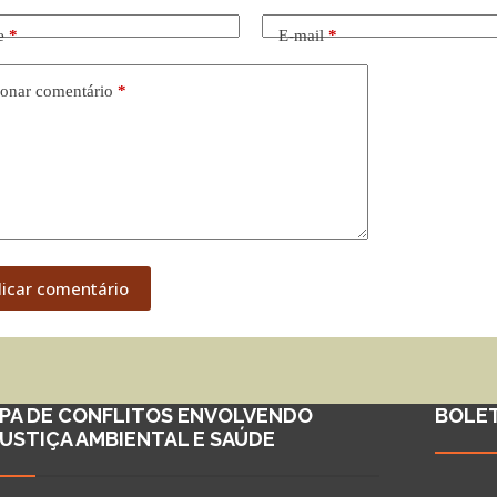
e
*
E-mail
*
onar comentário
*
licar comentário
PA DE CONFLITOS ENVOLVENDO
BOLE
JUSTIÇA AMBIENTAL E SAÚDE