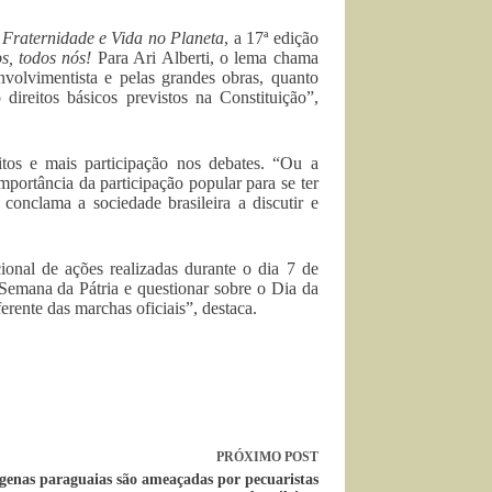
i
Fraternidade e Vida no Planeta
, a 17ª edição
s, todos nós!
Para Ari Alberti, o lema chama
volvimentista e pelas grandes obras, quanto
direitos básicos previstos na Constituição”,
eitos e mais participação nos debates. “Ou a
importância da participação popular para se ter
onclama a sociedade brasileira a discutir e
ional de ações realizadas durante o dia 7 de
Semana da Pátria e questionar sobre o Dia da
ente das marchas oficiais”, destaca.
PRÓXIMO
POST
ígenas paraguaias são ameaçadas por pecuaristas