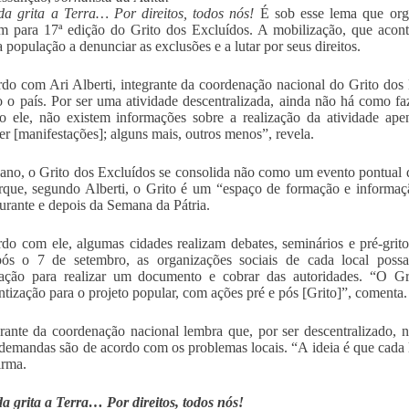
da grita a Terra… Por direitos, todos nós!
É sob esse lema que orga
am para 17ª edição do Grito dos Excluídos. A mobilização, que acon
 população a denunciar as exclusões e a lutar por seus direitos.
do com Ari Alberti, integrante da coordenação nacional do Grito dos 
 o país. Por ser uma atividade descentralizada, ainda não há como fa
 ele, não existem informações sobre a realização da atividade ape
er [manifestações]; alguns mais, outros menos”, revela.
ano, o Grito dos Excluídos se consolida não como um evento pontual
rque, segundo Alberti, o Grito é um “espaço de formação e informaç
durante e depois da Semana da Pátria.
do com ele, algumas cidades realizam debates, seminários e pré-gri
pós o 7 de setembro, as organizações sociais de cada local possa
zação para realizar um documento e cobrar das autoridades. “O G
ntização para o projeto popular, com ações pré e pós [Grito]”, comenta.
rante da coordenação nacional lembra que, por ser descentralizado, n
 demandas são de acordo com os problemas locais. “A ideia é que cada lo
irma.
da grita a Terra… Por direitos, todos nós!