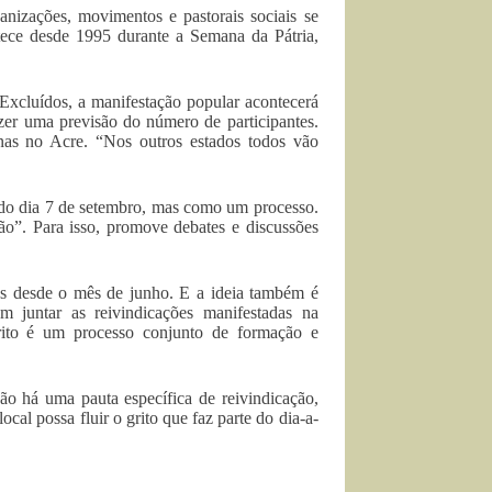
nizações, movimentos e pastorais sociais se
tece desde 1995 durante a Semana da Pátria,
Excluídos, a manifestação popular acontecerá
zer uma previsão do número de participantes.
nas no Acre. “Nos outros estados todos vão
 do dia 7 de setembro, mas como um processo.
ão”. Para isso, promove debates e discussões
tos desde o mês de junho. E a ideia também é
m juntar as reivindicações manifestadas na
rito é um processo conjunto de formação e
ão há uma pauta específica de reivindicação,
cal possa fluir o grito que faz parte do dia-a-