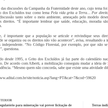
r das discussões da Campanha da Fraternidade deste ano, cujo tema fo
to dos Excluídos traz como lema
Pela vida grita a Terra… Por direito
discussão tanto sobre o meio ambiente, ameaçado pelo modelo desen
s direitos. “É importante lembrar que saúde, educação, moradia são 
a.
e, é importante que a população se articule e reivindique seus dir
de se organiza ou os direitos não vão acontecer”, avisa, ressaltando a 
 independente. “No Código Florestal, por exemplo, por que não se c
?”, questiona.
do desde 1995, o Grito dos Excluídos já faz parte do calendário nac
o. De acordo com Alberti, a mobilização conseguiu mudar a ideia de 
dência. “Mesmo quem não concorda, sabe que existe uma atividade difer
www.adital.com.br/site/noticia.asp?lang=PT&cat=7&cod=59620
TERIOR
egulatório para mineração vai prever licitação de
Terras ind