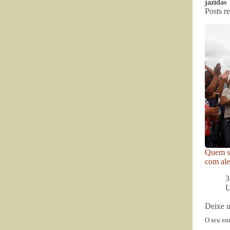
jazidas
Posts r
Quem se
com ale
3
U
Deixe 
O seu en