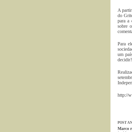
A parti
do Gri
para a 
sobre o
coment
Para el
socieda
um país
decidir
Realiza
setembr
Indepen
http://
POST
AN
Marco r