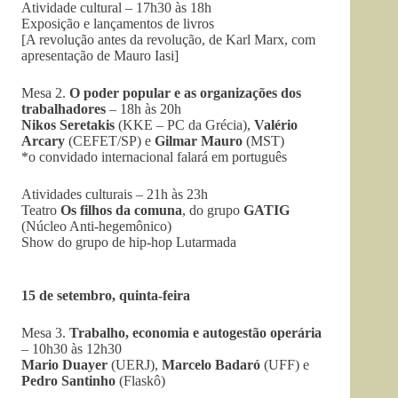
Atividade cultural – 17h30 às 18h
Exposição e lançamentos de livros
[A revolução antes da revolução, de Karl Marx, com
apresentação de Mauro Iasi]
Mesa 2.
O poder popular e as organizações dos
trabalhadores
– 18h às 20h
Nikos Seretakis
(KKE – PC da Grécia),
Valério
Arcary
(CEFET/SP) e
Gilmar Mauro
(MST)
*o convidado internacional falará em português
Atividades culturais – 21h às 23h
Teatro
Os filhos da comuna
, do grupo
GATIG
(Núcleo Anti-hegemônico)
Show do grupo de hip-hop Lutarmada
15 de setembro, quinta-feira
Mesa 3.
Trabalho, economia e autogestão operária
– 10h30 às 12h30
Mario Duayer
(UERJ),
Marcelo Badaró
(UFF) e
Pedro Santinho
(Flaskô)