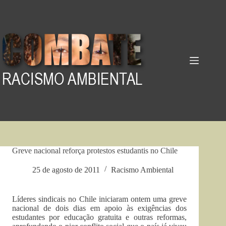
Pular
para
o
conteúdo
Greve nacional reforça protestos estudantis no Chile
25 de agosto de 2011
Racismo Ambiental
Líderes sindicais no Chile iniciaram ontem uma greve
nacional de dois dias em apoio às exigências dos
estudantes por educação gratuita e outras reformas,