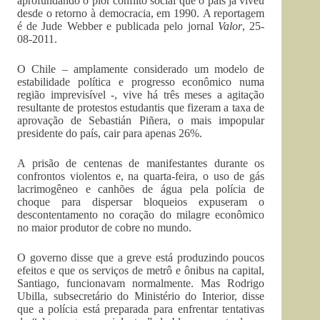
aprofundando o pior conflito social que o país já viveu
desde o retorno à democracia, em 1990. A reportagem
é de Jude Webber e publicada pelo jornal
Valor
, 25-
08-2011.
O Chile – amplamente considerado um modelo de
estabilidade política e progresso econômico numa
região imprevisível -, vive há três meses a agitação
resultante de protestos estudantis que fizeram a taxa de
aprovação de Sebastián Piñera, o mais impopular
presidente do país, cair para apenas 26%.
A prisão de centenas de manifestantes durante os
confrontos violentos e, na quarta-feira, o uso de gás
lacrimogêneo e canhões de água pela polícia de
choque para dispersar bloqueios expuseram o
descontentamento no coração do milagre econômico
no maior produtor de cobre no mundo.
O governo disse que a greve está produzindo poucos
efeitos e que os serviços de metrô e ônibus na capital,
Santiago, funcionavam normalmente. Mas Rodrigo
Ubilla, subsecretário do Ministério do Interior, disse
que a polícia está preparada para enfrentar tentativas