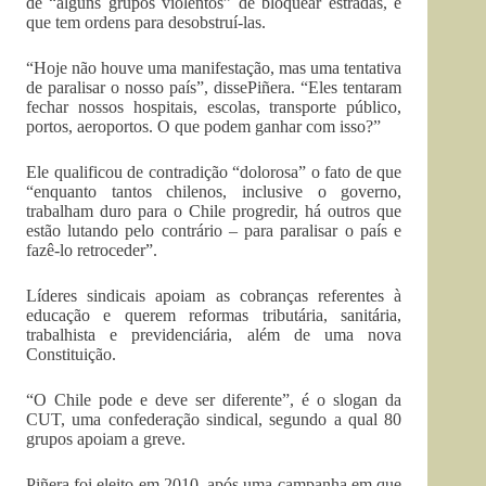
de “alguns grupos violentos” de bloquear estradas, e
que tem ordens para desobstruí-las.
“Hoje não houve uma manifestação, mas uma tentativa
de paralisar o nosso país”, dissePiñera. “Eles tentaram
fechar nossos hospitais, escolas, transporte público,
portos, aeroportos. O que podem ganhar com isso?”
Ele qualificou de contradição “dolorosa” o fato de que
“enquanto tantos chilenos, inclusive o governo,
trabalham duro para o Chile progredir, há outros que
estão lutando pelo contrário – para paralisar o país e
fazê-lo retroceder”.
Líderes sindicais apoiam as cobranças referentes à
educação e querem reformas tributária, sanitária,
trabalhista e previdenciária, além de uma nova
Constituição.
“O Chile pode e deve ser diferente”, é o slogan da
CUT, uma confederação sindical, segundo a qual 80
grupos apoiam a greve.
Piñera foi eleito em 2010, após uma campanha em que