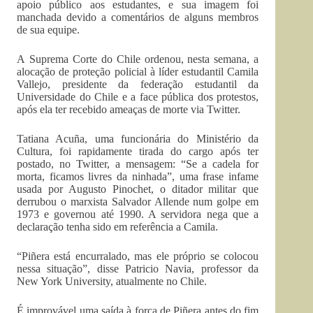
apoio público aos estudantes, e sua imagem foi
manchada devido a comentários de alguns membros
de sua equipe.
A Suprema Corte do Chile ordenou, nesta semana, a
alocação de proteção policial à líder estudantil Camila
Vallejo, presidente da federação estudantil da
Universidade do Chile e a face pública dos protestos,
após ela ter recebido ameaças de morte via Twitter.
Tatiana Acuña, uma funcionária do Ministério da
Cultura, foi rapidamente tirada do cargo após ter
postado, no Twitter, a mensagem: “Se a cadela for
morta, ficamos livres da ninhada”, uma frase infame
usada por Augusto Pinochet, o ditador militar que
derrubou o marxista Salvador Allende num golpe em
1973 e governou até 1990. A servidora nega que a
declaração tenha sido em referência a Camila.
“Piñera está encurralado, mas ele próprio se colocou
nessa situação”, disse Patricio Navia, professor da
New York University, atualmente no Chile.
É improvável uma saída à força de Piñera antes do fim