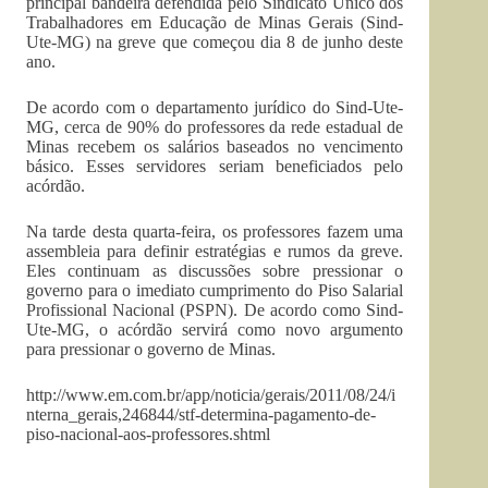
principal bandeira defendida pelo Sindicato Único dos
Trabalhadores em Educação de Minas Gerais (Sind-
Ute-MG) na greve que começou dia 8 de junho deste
ano.
De acordo com o departamento jurídico do Sind-Ute-
MG, cerca de 90% do professores da rede estadual de
Minas recebem os salários baseados no vencimento
básico. Esses servidores seriam beneficiados pelo
acórdão.
Na tarde desta quarta-feira, os professores fazem uma
assembleia para definir estratégias e rumos da greve.
Eles continuam as discussões sobre pressionar o
governo para o imediato cumprimento do Piso Salarial
Profissional Nacional (PSPN). De acordo como Sind-
Ute-MG, o acórdão servirá como novo argumento
para pressionar o governo de Minas.
http://www.em.com.br/app/noticia/gerais/2011/08/24/i
nterna_gerais,246844/stf-determina-pagamento-de-
piso-nacional-aos-professores.shtml