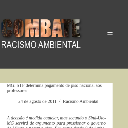
Pular
para
o
conteúdo
MG: STF determina pagamento de piso nacional aos
professores
24 de agosto de 2011
Racismo Ambiental
A decisão é medida cautelar, mas segundo o Sind-Ute-
MG servirá de argumento para pressionar o governo