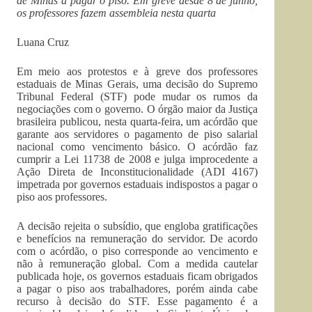
de Minas a pagar o piso. Em greve desde 8 de junho,
os professores fazem assembleia nesta quarta
Luana Cruz
Em meio aos protestos e à greve dos professores
estaduais de Minas Gerais, uma decisão do Supremo
Tribunal Federal (STF) pode mudar os rumos da
negociações com o governo. O órgão maior da Justiça
brasileira publicou, nesta quarta-feira, um acórdão que
garante aos servidores o pagamento de piso salarial
nacional como vencimento básico. O acórdão faz
cumprir a Lei 11738 de 2008 e julga improcedente a
Ação Direta de Inconstitucionalidade (ADI 4167)
impetrada por governos estaduais indispostos a pagar o
piso aos professores.
A decisão rejeita o subsídio, que engloba gratificações
e benefícios na remuneração do servidor. De acordo
com o acórdão, o piso corresponde ao vencimento e
não à remuneração global. Com a medida cautelar
publicada hoje, os governos estaduais ficam obrigados
a pagar o piso aos trabalhadores, porém ainda cabe
recurso à decisão do STF. Esse pagamento é a