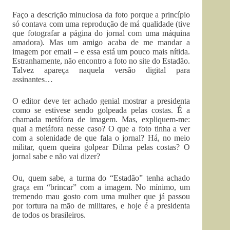
Faço a descrição minuciosa da foto porque a princípio
só contava com uma reprodução de má qualidade (tive
que fotografar a página do jornal com uma máquina
amadora). Mas um amigo acaba de me mandar a
imagem por email – e essa está um pouco mais nítida.
Estranhamente, não encontro a foto no site do Estadão.
Talvez apareça naquela versão digital para
assinantes…
O editor deve ter achado genial mostrar a presidenta
como se estivese sendo golpeada pelas costas. É a
chamada metáfora de imagem. Mas, expliquem-me:
qual a metáfora nesse caso? O que a foto tinha a ver
com a solenidade de que fala o jornal? Há, no meio
militar, quem queira golpear Dilma pelas costas? O
jornal sabe e não vai dizer?
Ou, quem sabe, a turma do “Estadão” tenha achado
graça em “brincar” com a imagem. No mínimo, um
tremendo mau gosto com uma mulher que já passou
por tortura na mão de militares, e hoje é a presidenta
de todos os brasileiros.