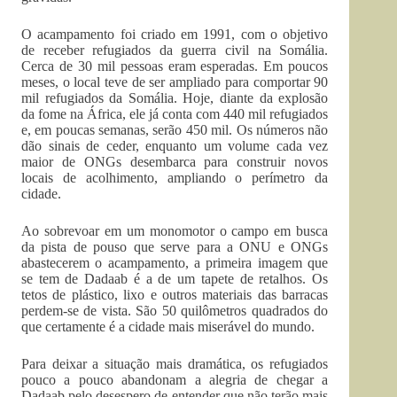
O acampamento foi criado em 1991, com o objetivo
de receber refugiados da guerra civil na Somália.
Cerca de 30 mil pessoas eram esperadas. Em poucos
meses, o local teve de ser ampliado para comportar 90
mil refugiados da Somália. Hoje, diante da explosão
da fome na África, ele já conta com 440 mil refugiados
e, em poucas semanas, serão 450 mil. Os números não
dão sinais de ceder, enquanto um volume cada vez
maior de ONGs desembarca para construir novos
locais de acolhimento, ampliando o perímetro da
cidade.
Ao sobrevoar em um monomotor o campo em busca
da pista de pouso que serve para a ONU e ONGs
abastecerem o acampamento, a primeira imagem que
se tem de Dadaab é a de um tapete de retalhos. Os
tetos de plástico, lixo e outros materiais das barracas
perdem-se de vista. São 50 quilômetros quadrados do
que certamente é a cidade mais miserável do mundo.
Para deixar a situação mais dramática, os refugiados
pouco a pouco abandonam a alegria de chegar a
Dadaab pelo desespero de entender que não terão mais