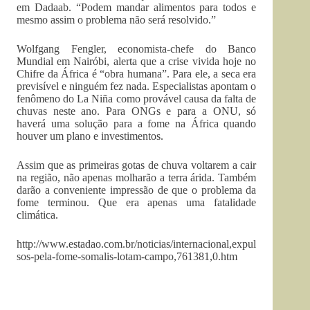
em Dadaab. “Podem mandar alimentos para todos e
mesmo assim o problema não será resolvido.”
Wolfgang Fengler, economista-chefe do Banco
Mundial em Nairóbi, alerta que a crise vivida hoje no
Chifre da África é “obra humana”. Para ele, a seca era
previsível e ninguém fez nada. Especialistas apontam o
fenômeno do La Niña como provável causa da falta de
chuvas neste ano. Para ONGs e para a ONU, só
haverá uma solução para a fome na África quando
houver um plano e investimentos.
Assim que as primeiras gotas de chuva voltarem a cair
na região, não apenas molharão a terra árida. Também
darão a conveniente impressão de que o problema da
fome terminou. Que era apenas uma fatalidade
climática.
http://www.estadao.com.br/noticias/internacional,expul
sos-pela-fome-somalis-lotam-campo,761381,0.htm