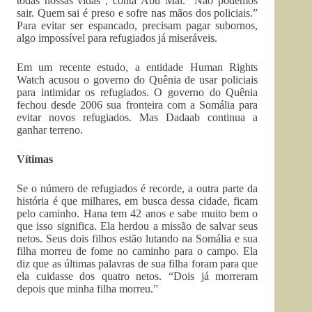
todas nossas vidas”, conta Abu Mal. “Não podemos
sair. Quem sai é preso e sofre nas mãos dos policiais.”
Para evitar ser espancado, precisam pagar subornos,
algo impossível para refugiados já miseráveis.
Em um recente estudo, a entidade Human Rights
Watch acusou o governo do Quênia de usar policiais
para intimidar os refugiados. O governo do Quênia
fechou desde 2006 sua fronteira com a Somália para
evitar novos refugiados. Mas Dadaab continua a
ganhar terreno.
Vítimas
Se o número de refugiados é recorde, a outra parte da
história é que milhares, em busca dessa cidade, ficam
pelo caminho. Hana tem 42 anos e sabe muito bem o
que isso significa. Ela herdou a missão de salvar seus
netos. Seus dois filhos estão lutando na Somália e sua
filha morreu de fome no caminho para o campo. Ela
diz que as últimas palavras de sua filha foram para que
ela cuidasse dos quatro netos. “Dois já morreram
depois que minha filha morreu.”