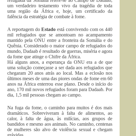
refugiada da Somália refere-se ao Campo de Dadaab,
um verdadeiro testamento vivo da tragédia de toda
uma região da África e, hoje, um certificado da
falência da estratégia de combate à fome.
A reportagem do
Estado
está convivendo com os 440
mil refugiados que se amontoam no acampamento
mantido pela ONU entre a fronteira da Somália e do
Quênia. Considerado o maior campo de refugiados do
mundo, Dadaab é resultado de guerras, miséria e agora
da fome que atinge o Chifre da África.
Há alguns anos, a esperança da ONU era a de que
uma solução começasse a ser dada aos refugiados que
chegaram 20 anos atrás ao local. Mas a eclosão nos
últimos meses de uma das piores ondas de fome em 60
anos na África enterrou esse plano. Desde o início do
ano, 170 mil novos refugiados foram para Dadaab. Por
dia, 1,5 mil pessoas chegam ao campo.
Na fuga da fome, o caminho para muitos é dos mais
dramáticos. Sobreviveram à falta de alimentos, ao
calor, à falta de água, às milícias, aos grupos de
bandidos e mesmo aos animais. No caminho, centenas
de mulheres são alvo de violência sexual e chegam
grávidas.