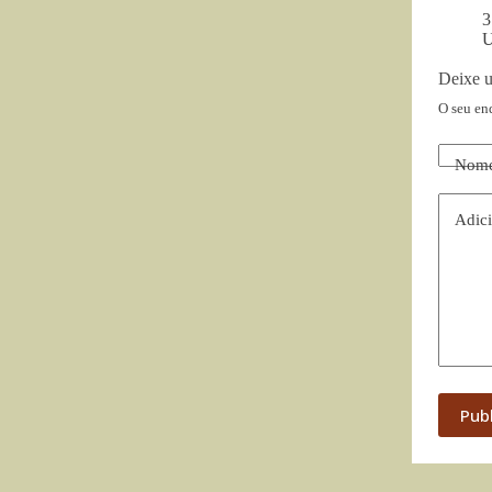
3
U
Deixe 
O seu en
Nom
Adici
Pub