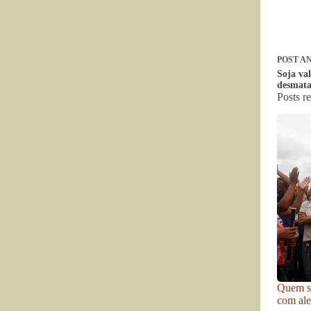
POST
AN
Soja val
desmata
Posts r
Quem se
com ale