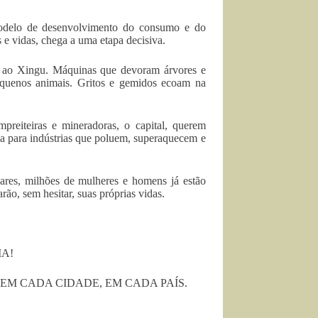
odelo de desenvolvimento do consumo e do
e vidas, chega a uma etapa decisiva.
m ao Xingu. Máquinas que devoram árvores e
equenos animais. Gritos e gemidos ecoam na
mpreiteiras e mineradoras, o capital, querem
ia para indústrias que poluem, superaquecem e
hares, milhões de mulheres e homens já estão
ão, sem hesitar, suas próprias vidas.
IA!
 EM CADA CIDADE, EM CADA PAÍS.