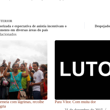
TERIOR
orizada e expectativa de anistia incentivam o
Despejado
mento em diversas áreas do país
elacionados
meia com lágrimas, recolhe
Para Vítor. Com muita dor
gria
31 de dezembro de 2015