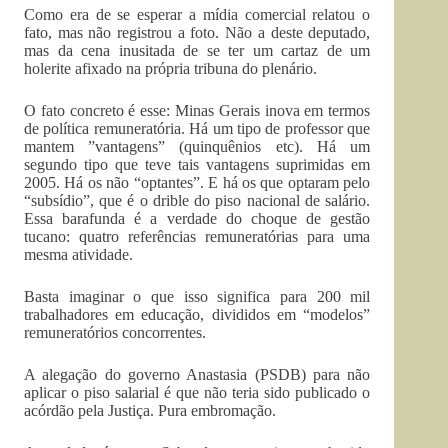
Como era de se esperar a mídia comercial relatou o
fato, mas não registrou a foto. Não a deste deputado,
mas da cena inusitada de se ter um cartaz de um
holerite afixado na própria tribuna do plenário.
O fato concreto é esse: Minas Gerais inova em termos
de política remuneratória. Há um tipo de professor que
mantem ”vantagens” (quinquênios etc). Há um
segundo tipo que teve tais vantagens suprimidas em
2005. Há os não “optantes”. E há os que optaram pelo
“subsídio”, que é o drible do piso nacional de salário.
Essa barafunda é a verdade do choque de gestão
tucano: quatro referências remuneratórias para uma
mesma atividade.
Basta imaginar o que isso significa para 200 mil
trabalhadores em educação, divididos em “modelos”
remuneratórios concorrentes.
A alegação do governo Anastasia (PSDB) para não
aplicar o piso salarial é que não teria sido publicado o
acórdão pela Justiça. Pura embromação.