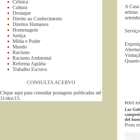
Crônica
A Casa 
Cultura
artista
Destaque
setembr
Direito ao Conhecimento
Direitos Humanos
Homenagem
Serviço
Justiça
Mídia e Poder
Exposiç
Mundo
Abertur
Racismo
Visitaç
Racismo Ambiental
Quanto:
Reforma Agrária
Trabalho Escravo
CONSULTA ACERVO
Clique aqui para consultar postagens publicadas até
31/dez/15
.
POST
AN
Los Gob
campesi
del buen
Posts r