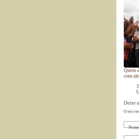
Quem se
com ale
3
U
Deixe 
O seu en
Nom