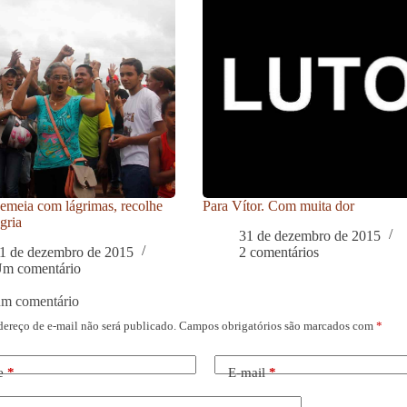
meia com lágrimas, recolhe
Para Vítor. Com muita dor
gria
31 de dezembro de 2015
1 de dezembro de 2015
2 comentários
m comentário
um comentário
dereço de e-mail não será publicado.
Campos obrigatórios são marcados com
*
e
*
E-mail
*