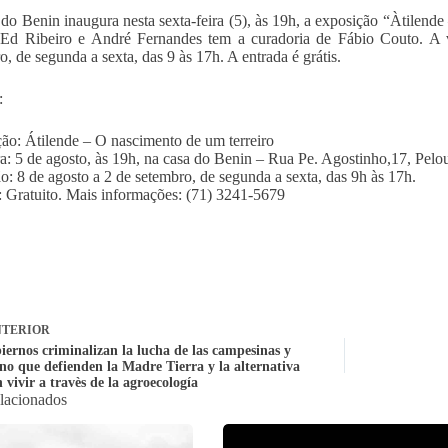
do Benin inaugura nesta sexta-feira (5), às 19h, a exposição “Àtilende
s Ed Ribeiro e André Fernandes tem a curadoria de Fábio Couto. A 
o, de segunda a sexta, das 9 às 17h. A entrada é grátis.
:
ão: Átilende – O nascimento de um terreiro
a: 5 de agosto, às 19h, na casa do Benin – Rua Pe. Agostinho,17, Pelo
ão: 8 de agosto a 2 de setembro, de segunda a sexta, das 9h às 17h.
 Gratuito. Mais informações: (71) 3241-5679
TERIOR
iernos criminalizan la lucha de las campesinas y
no que defienden la Madre Tierra y la alternativa
 vivir a travès de la agroecología
elacionados