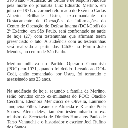
São Paulo – Acusado de tortura e de responsabilidade
pela morte do jornalista Luiz Eduardo Merlino, em
julho de 1971, o coronel reformado do Exército Carlos
Alberto Brilhante Ustra, ex-comandante do
Destacamento de Operações de Informações do
Centro de Operação de Defesa Interna (DOI-Codi) do
2º Exército, em São Paulo, será confrontado na tarde
de hoje (27) com testemunhas que afirmam terem
presenciado o fato. A audiência com as testemunhas
será realizada a partir das 14h30 no Fórum João
Mendes, no centro de São Paulo.
Merlino militava no Partido Operário Comunista
(POC) em 1971, quando foi detido. Levado ao DOI-
Codi, então comandado por Ustra, foi torturado e
assassinado aos 23 anos.
Na audiência de hoje, segundo a família de Merlino,
serão ouvidos cinco ex-militantes do POC: Otacílio
Cecchini, Eleonora Menicucci de Oliveira, Laurindo
Junqueira Filho, Leane de Almeida e Ricardo Prata
Soares. Além deles, também testemunharão o ex-
ministro da Secretaria de Direitos Humanos Paulo de
Tarso Vannuchi e o historiador e escritor Joel Rufino
dos Santos.