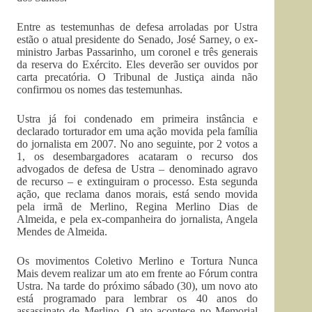
Entre as testemunhas de defesa arroladas por Ustra
estão o atual presidente do Senado, José Sarney, o ex-
ministro Jarbas Passarinho, um coronel e três generais
da reserva do Exército. Eles deverão ser ouvidos por
carta precatória. O Tribunal de Justiça ainda não
confirmou os nomes das testemunhas.
Ustra já foi condenado em primeira instância e
declarado torturador em uma ação movida pela família
do jornalista em 2007. No ano seguinte, por 2 votos a
1, os desembargadores acataram o recurso dos
advogados de defesa de Ustra – denominado agravo
de recurso – e extinguiram o processo. Esta segunda
ação, que reclama danos morais, está sendo movida
pela irmã de Merlino, Regina Merlino Dias de
Almeida, e pela ex-companheira do jornalista, Angela
Mendes de Almeida.
Os movimentos Coletivo Merlino e Tortura Nunca
Mais devem realizar um ato em frente ao Fórum contra
Ustra. Na tarde do próximo sábado (30), um novo ato
está programado para lembrar os 40 anos do
assassinato de Merlino. O ato acontece no Memorial