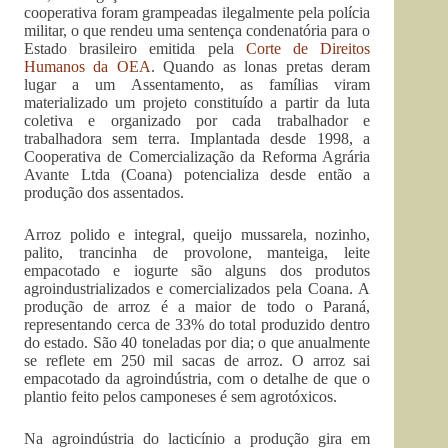
cooperativa foram grampeadas ilegalmente pela polícia
militar, o que rendeu uma sentença condenatória para o
Estado brasileiro emitida pela
Corte de Direitos
Humanos da OEA
. Quando as lonas pretas deram
lugar a um Assentamento, as famílias viram
materializado um projeto constituído a partir da luta
coletiva e organizado por cada trabalhador e
trabalhadora sem terra. Implantada desde 1998, a
Cooperativa de Comercialização da Reforma Agrária
Avante Ltda (Coana) potencializa desde então a
produção dos assentados.
Arroz polido e integral, queijo mussarela, nozinho,
palito, trancinha de provolone, manteiga, leite
empacotado e iogurte são alguns dos produtos
agroindustrializados e comercializados pela Coana. A
produção de arroz é a maior de todo o Paraná,
representando cerca de 33% do total produzido dentro
do estado. São 40 toneladas por dia; o que anualmente
se reflete em 250 mil sacas de arroz. O arroz sai
empacotado da agroindústria, com o detalhe de que o
plantio feito pelos camponeses é sem agrotóxicos.
Na agroindústria do lacticínio a produção gira em