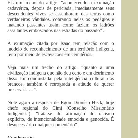
Eis um trecho do artigo: “acontecendo a exumação
cadavérica, depois de periciada, imediatamente seus
descendentes vivos se assenhoram das terras como
verdadeiros vândalos, cobrando nelas os pedágios e
matando passantes assim como faziam os ladrões
assaltantes emboscados nas estradas do passado” .
A exumação citada por Isaac tem relação com o
modelo de reconhecimento de um território indígena,
feito por meio de escavações em cemitérios.
Veja mais um trecho do artigo: “quanto a uma
civilização indígena que não deu certo e em detrimento
disso foi conquistada pela inteligência cultural dos
brancos, também é retrógrada a atitude de querer
preservá-la…”.
Note agora a resposta de Egon Dionísio Heck, hoje
chefe regional do Cimi (Conselho Missionário
Indigenista): “trata-se de afirmação de racismo
explícito, de intencionalidade etnocida e genocida. É
desnecessário qualquer comentário”.
Condenação