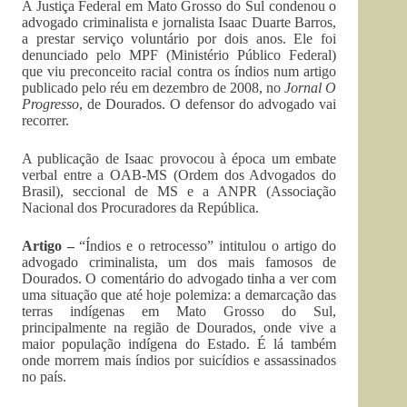
A Justiça Federal em Mato Grosso do Sul condenou o
advogado criminalista e jornalista Isaac Duarte Barros,
a prestar serviço voluntário por dois anos. Ele foi
denunciado pelo MPF (Ministério Público Federal)
que viu preconceito racial contra os índios num artigo
publicado pelo réu em dezembro de 2008, no
Jornal O
Progresso
, de Dourados. O defensor do advogado vai
recorrer.
A publicação de Isaac provocou à época um embate
verbal entre a OAB-MS (Ordem dos Advogados do
Brasil), seccional de MS e a ANPR (Associação
Nacional dos Procuradores da República.
Artigo –
“Índios e o retrocesso” intitulou o artigo do
advogado criminalista, um dos mais famosos de
Dourados. O comentário do advogado tinha a ver com
uma situação que até hoje polemiza: a demarcação das
terras indígenas em Mato Grosso do Sul,
principalmente na região de Dourados, onde vive a
maior população indígena do Estado. É lá também
onde morrem mais índios por suicídios e assassinados
no país.