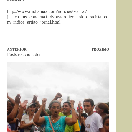
http://www.midiamax.com/noticias/761127-
justica+ms+condena+advogado+teria+sido+racista+co
m+indios+artigo+jornal.html
ANTERIOR
PRÓXIMO
Posts relacionados