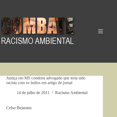
Pular
para
o
conteúdo
Justiça em MS condena advogado que teria sido
racista com os índios em artigo de jornal
14 de julho de 2011
Racismo Ambiental
Celso Bejarano