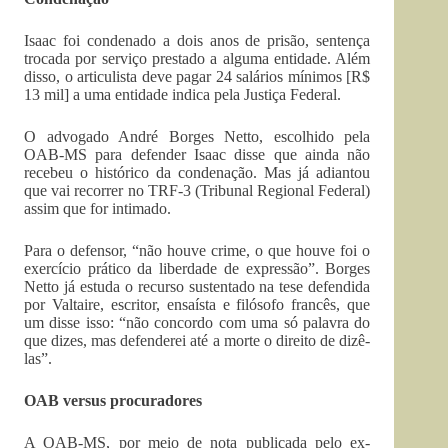
Isaac foi condenado a dois anos de prisão, sentença
trocada por serviço prestado a alguma entidade. Além
disso, o articulista deve pagar 24 salários mínimos [R$
13 mil] a uma entidade indica pela Justiça Federal.
O advogado André Borges Netto, escolhido pela
OAB-MS para defender Isaac disse que ainda não
recebeu o histórico da condenação. Mas já adiantou
que vai recorrer no TRF-3 (Tribunal Regional Federal)
assim que for intimado.
Para o defensor, “não houve crime, o que houve foi o
exercício prático da liberdade de expressão”. Borges
Netto já estuda o recurso sustentado na tese defendida
por Valtaire, escritor, ensaísta e filósofo francês, que
um disse isso: “não concordo com uma só palavra do
que dizes, mas defenderei até a morte o direito de dizê-
las”.
OAB versus procuradores
A OAB-MS, por meio de nota publicada pelo ex-