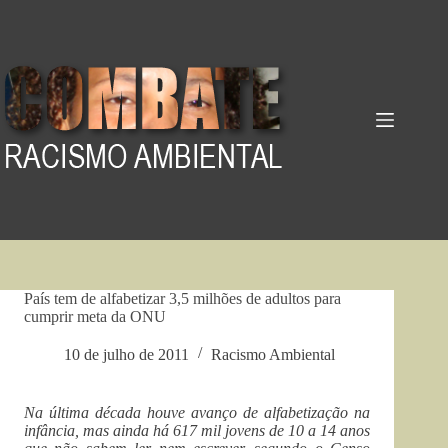
Pular
para
o
conteúdo
País tem de alfabetizar 3,5 milhões de adultos para
cumprir meta da ONU
10 de julho de 2011
Racismo Ambiental
Na última década houve avanço de alfabetização na
infância, mas ainda há 617 mil jovens de 10 a 14 anos