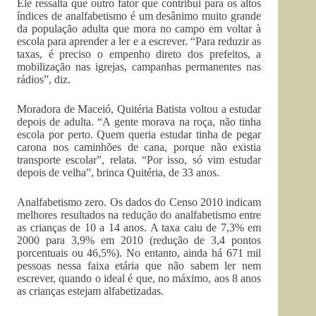
Ele ressalta que outro fator que contribui para os altos
índices de analfabetismo é um desânimo muito grande
da população adulta que mora no campo em voltar à
escola para aprender a ler e a escrever. “Para reduzir as
taxas, é preciso o empenho direto dos prefeitos, a
mobilização nas igrejas, campanhas permanentes nas
rádios”, diz.
Moradora de Maceió, Quitéria Batista voltou a estudar
depois de adulta. “A gente morava na roça, não tinha
escola por perto. Quem queria estudar tinha de pegar
carona nos caminhões de cana, porque não existia
transporte escolar”, relata. “Por isso, só vim estudar
depois de velha”, brinca Quitéria, de 33 anos.
Analfabetismo zero. Os dados do Censo 2010 indicam
melhores resultados na redução do analfabetismo entre
as crianças de 10 a 14 anos. A taxa caiu de 7,3% em
2000 para 3,9% em 2010 (redução de 3,4 pontos
porcentuais ou 46,5%). No entanto, ainda há 671 mil
pessoas nessa faixa etária que não sabem ler nem
escrever, quando o ideal é que, no máximo, aos 8 anos
as crianças estejam alfabetizadas.