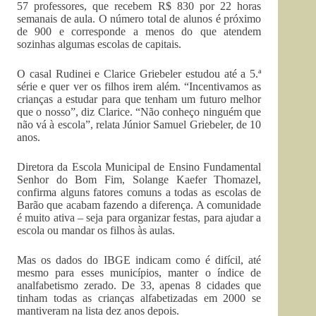
57 professores, que recebem R$ 830 por 22 horas
semanais de aula. O número total de alunos é próximo
de 900 e corresponde a menos do que atendem
sozinhas algumas escolas de capitais.
O casal Rudinei e Clarice Griebeler estudou até a 5.ª
série e quer ver os filhos irem além. “Incentivamos as
crianças a estudar para que tenham um futuro melhor
que o nosso”, diz Clarice. “Não conheço ninguém que
não vá à escola”, relata Júnior Samuel Griebeler, de 10
anos.
Diretora da Escola Municipal de Ensino Fundamental
Senhor do Bom Fim, Solange Kaefer Thomazel,
confirma alguns fatores comuns a todas as escolas de
Barão que acabam fazendo a diferença. A comunidade
é muito ativa – seja para organizar festas, para ajudar a
escola ou mandar os filhos às aulas.
Mas os dados do IBGE indicam como é difícil, até
mesmo para esses municípios, manter o índice de
analfabetismo zerado. De 33, apenas 8 cidades que
tinham todas as crianças alfabetizadas em 2000 se
mantiveram na lista dez anos depois.