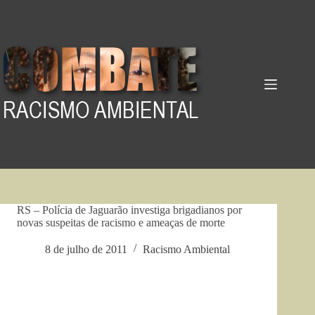
Pular
para
o
conteúdo
RS – Polícia de Jaguarão investiga brigadianos por
novas suspeitas de racismo e ameaças de morte
8 de julho de 2011
Racismo Ambiental