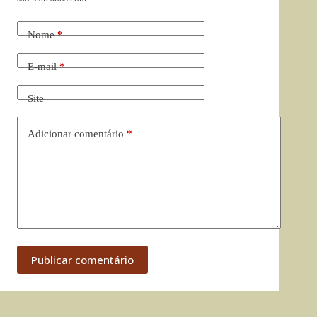
Nome
*
E-mail
*
Site
Adicionar comentário
*
Publicar comentário