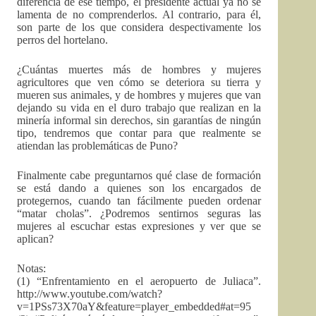
diferencia de ese tiempo, el presidente actual ya no se
lamenta de no comprenderlos. Al contrario, para él,
son parte de los que considera despectivamente los
perros del hortelano.
¿Cuántas muertes más de hombres y mujeres
agricultores que ven cómo se deteriora su tierra y
mueren sus animales, y de hombres y mujeres que van
dejando su vida en el duro trabajo que realizan en la
minería informal sin derechos, sin garantías de ningún
tipo, tendremos que contar para que realmente se
atiendan las problemáticas de Puno?
Finalmente cabe preguntarnos qué clase de formación
se está dando a quienes son los encargados de
protegernos, cuando tan fácilmente pueden ordenar
“matar cholas”. ¿Podremos sentirnos seguras las
mujeres al escuchar estas expresiones y ver que se
aplican?
Notas:
(1) “Enfrentamiento en el aeropuerto de Juliaca”.
http://www.youtube.com/watch?
v=1PSs73X70aY&feature=player_embedded#at=95