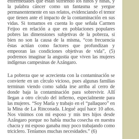
enfermedades que están sufriendo los niños y niñas, y
la palabra cáncer como un fantasma se yergue
permanentemente en sus relatos, evidenciando el temor
que tienen ante el impacto de la contaminación en sus
vidas. Si tomamos en cuenta lo que señala Carmen
Feijoo en relación a que en poblaciones populares
pobres las dimensiones subjetivas de la pobreza, si
bien no son la causa de la misma, “con frecuencia
éstas actúan como factores que profundizan y
empeoran las condiciones objetivas de vida”, (5)
podremos imaginar la angustia que viven las mujeres
indígenas campesinas de Azángaro.
La pobreza que se acrecienta con la contaminación se
convierte en un círculo vicioso, pues algunas familias
terminan viendo como salida irse arriba al cerro de
donde baja la contaminación para sobrevivir. Allí
llegan a otro círculo del infierno, especialmente para
las mujeres. “Soy María y trabajo en el “pallaqueo” en
la Mina de La Rinconada. Llegué aquí hace 10 años.
Nos vinimos con mi esposo y mis tres hijos desde
Azángaro porque no había mucha cosecha en nuestra
chacra y mi esposo ganaba muy poco trabajando como
triciclero. Teníamos muchas necesidades.” (6)