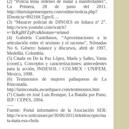
(2) “Policía tenía órdenes de matar a manifestantes”,
La Primera, 28 de junio del 2011.
http://diariolaprimeraperu.com/online/noticia.php?
IDnoticia=89216#.TgnvE…
(3) “Masacre policial de DINOES en Juliaca nº 2”.
http://www.youtube.com/watch?
v=IkRgBFZpPcs&feature=related
(4) Gabriela Castellanos, “Aproximaciones a la
articulación entre el sexismo y el racismo”, Nómadas
No 6, Género: balance y discursos, abril de 1997,
Medellín, Colombia.
(5) Citada en De la Paz López, María y Salles, Vania
(coord.), Conceptos y caracterizaciones: antecedentes
para la acción, INDESOL / COLMEX / UNIFEM,
Mexico, 1998.
(6) Testimonios de mujeres pallaqueras de La
Rinconada.
http://larinconada.awardspace.com/testimonios.htm
(7) Citado en José Luis Renique, La Batalla por Puno,
IEP / CEPES, 2004.
—-
Fuente: Portal informativo de la Asociación SER:
http://www.noticiasser.pe/30/06/2011/teleidoscopio/ma
ta-mata-esa-chola