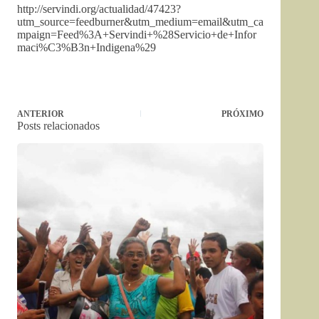
http://servindi.org/actualidad/47423?
utm_source=feedburner&utm_medium=email&utm_ca
mpaign=Feed%3A+Servindi+%28Servicio+de+Infor
maci%C3%B3n+Indigena%29
ANTERIOR
PRÓXIMO
Posts relacionados