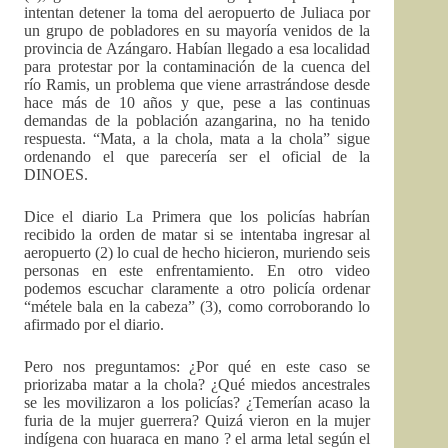
intentan detener la toma del aeropuerto de Juliaca por
un grupo de pobladores en su mayoría venidos de la
provincia de Azángaro. Habían llegado a esa localidad
para protestar por la contaminación de la cuenca del
río Ramis, un problema que viene arrastrándose desde
hace más de 10 años y que, pese a las continuas
demandas de la población azangarina, no ha tenido
respuesta. “Mata, a la chola, mata a la chola” sigue
ordenando el que parecería ser el oficial de la
DINOES.
Dice el diario La Primera que los policías habrían
recibido la orden de matar si se intentaba ingresar al
aeropuerto (2) lo cual de hecho hicieron, muriendo seis
personas en este enfrentamiento. En otro video
podemos escuchar claramente a otro policía ordenar
“métele bala en la cabeza” (3), como corroborando lo
afirmado por el diario.
Pero nos preguntamos: ¿Por qué en este caso se
priorizaba matar a la chola? ¿Qué miedos ancestrales
se les movilizaron a los policías? ¿Temerían acaso la
furia de la mujer guerrera? Quizá vieron en la mujer
indígena con huaraca en mano ? el arma letal según el