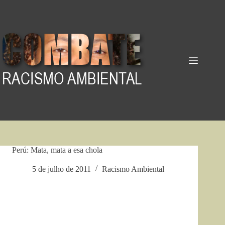
Pular
para
o
conteúdo
Perú: Mata, mata a esa chola
5 de julho de 2011
Racismo Ambiental