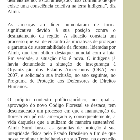
desmatamento. Estou ameaçado, mas confiante de que
existe uma consciência coletiva na terra indígena”, diz
Almir.
As ameaças ao líder aumentaram de forma
significativa devido à sua posição contra o
desmatamento da região. A situação constata um
processo que vai de encontro às iniciativas de proteção
e garantia de sustentabilidade da floresta, lideradas por
Almir, que tem obtido destaque mundial com a luta.
Em verdade, a situação não é nova. O indígena já
havia denunciado a situação de insegurança à
Organização dos Estados Americanos (OEA) em
2007, e solicitado sua inclusão, no ano seguinte, no
Programa de Proteção aos Defensores de Direitos
Humanos.
O próprio contexto político-jurídico, no qual a
aprovação do novo Código Florestal se destaca, tem
desencadeado um processo em que a manutenção da
floresta em pé está ameaçada e, consequentemente, a
vida daqueles que a utilizam de maneira sustentável.
Almir Surui busca as garantias de proteção à sua
integridade física pelo Estado Brasileiro a fim de que
possa continuar trabalhando na sua Terra, na execução