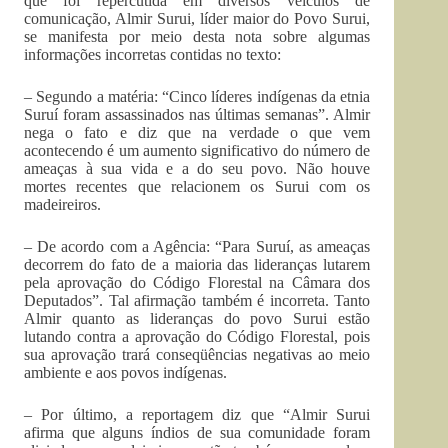
que foi repercutida em diversos veículos de
comunicação, Almir Surui, líder maior do Povo Surui,
se manifesta por meio desta nota sobre algumas
informações incorretas contidas no texto:
– Segundo a matéria: “Cinco líderes indígenas da etnia
Suruí foram assassinados nas últimas semanas”. Almir
nega o fato e diz que na verdade o que vem
acontecendo é um aumento significativo do número de
ameaças à sua vida e a do seu povo. Não houve
mortes recentes que relacionem os Surui com os
madeireiros.
– De acordo com a Agência: “Para Suruí, as ameaças
decorrem do fato de a maioria das lideranças lutarem
pela aprovação do Código Florestal na Câmara dos
Deputados”. Tal afirmação também é incorreta. Tanto
Almir quanto as lideranças do povo Surui estão
lutando contra a aprovação do Código Florestal, pois
sua aprovação trará conseqüências negativas ao meio
ambiente e aos povos indígenas.
– Por último, a reportagem diz que “Almir Surui
afirma que alguns índios de sua comunidade foram