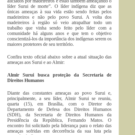
aliciados por madeireiros e estão também ameaçando o
líder Surui de morte”. O líder indígena diz que as
únicas ameaças à sua vida estão sendo feitas pelos
madeireiros e não pelo povo Surui. A volta dos
madeireiros à região só veio atrapalhar todo um
trabalho que vinha sendo feito pelo líder com a
comunidade há alguns anos e que tem o objetivo
conscientizá-los da importância dos indígenas serem os
maiores protetores de seu território.
Confira texto oficial abaixo sobre a atual situação das
ameaças aos Surui e ao Almir:
Almir Surui busca proteção da Secretaria de
Direitos Humanos
Diante das constantes ameaças ao povo Surui e,
principalmente, a seu líder, Almir Surui se reuniu,
quarta (15), em Brasília, com o Diretor do
Departamento de Defesa dos Direitos Humanos
(SDH), da Secretaria de Direitos Humanos da
Presidência da República, Fernando Matos. O
encontro foi solicitado pela liderança para o relato das
ameaças sofridas em decorrência da sua luta pela