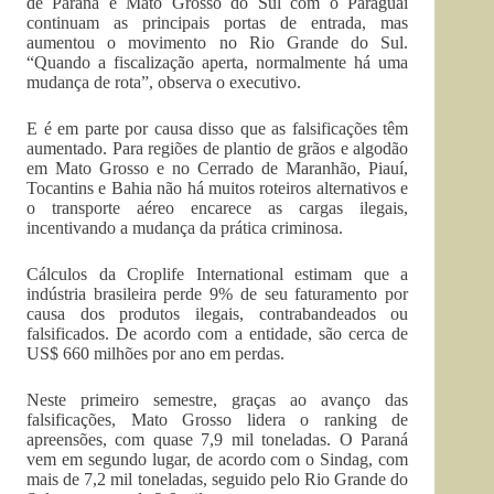
de Paraná e Mato Grosso do Sul com o Paraguai
continuam as principais portas de entrada, mas
aumentou o movimento no Rio Grande do Sul.
“Quando a fiscalização aperta, normalmente há uma
mudança de rota”, observa o executivo.
E é em parte por causa disso que as falsificações têm
aumentado. Para regiões de plantio de grãos e algodão
em Mato Grosso e no Cerrado de Maranhão, Piauí,
Tocantins e Bahia não há muitos roteiros alternativos e
o transporte aéreo encarece as cargas ilegais,
incentivando a mudança da prática criminosa.
Cálculos da Croplife International estimam que a
indústria brasileira perde 9% de seu faturamento por
causa dos produtos ilegais, contrabandeados ou
falsificados. De acordo com a entidade, são cerca de
US$ 660 milhões por ano em perdas.
Neste primeiro semestre, graças ao avanço das
falsificações, Mato Grosso lidera o ranking de
apreensões, com quase 7,9 mil toneladas. O Paraná
vem em segundo lugar, de acordo com o Sindag, com
mais de 7,2 mil toneladas, seguido pelo Rio Grande do