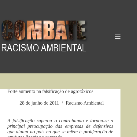
Pular
para
o
conteúdo
Forte aumento na falsificação de agrotóxicos
28 de junho de 2011
Racismo Ambiental
A falsificação superou o contrabando e tornou-se a
principal preocupação das empresas de defensivos
que atuam no país no que se refere à proliferação de