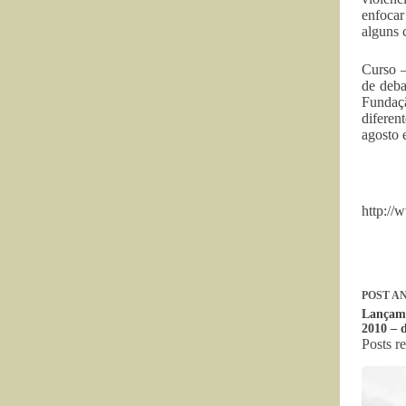
enfocar
alguns 
Curso –
de deba
Fundaç
diferen
agosto
http://
POST
AN
Lançam
2010 – 
Posts r