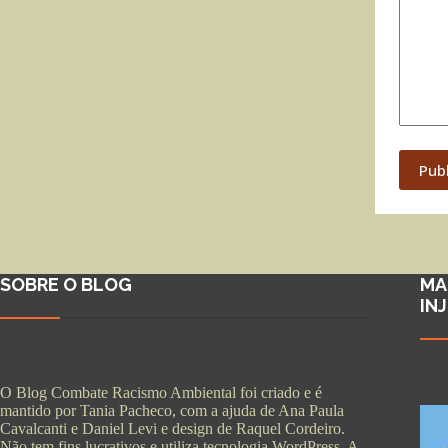
Pub
SOBRE O BLOG
MA
IN
O Blog Combate Racismo Ambiental foi criado e é
mantido por Tania Pacheco, com a ajuda de Ana Paula
Cavalcanti e Daniel Levi e design de Raquel Cordeiro.
Não tem fins lucrativos e utiliza tecnologia WordPress. A