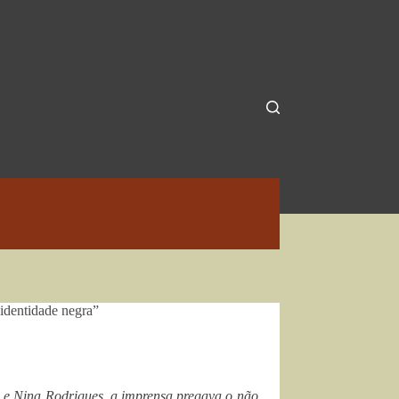
 identidade negra”
o e Nina Rodrigues, a imprensa pregava o não