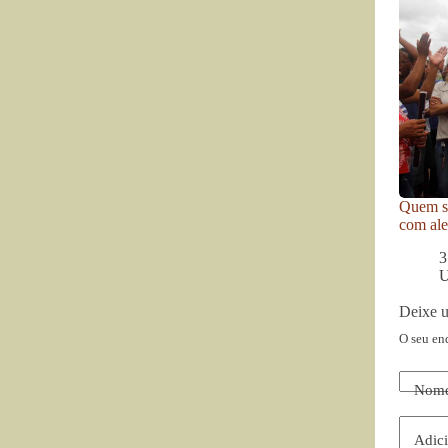
Quem se
com ale
3
U
Deixe 
O seu en
Nom
Adici