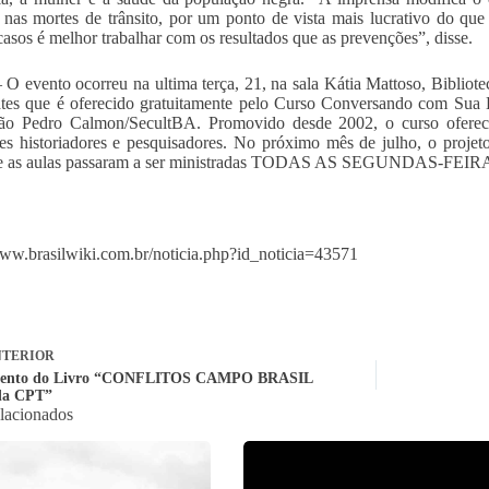
 nas mortes de trânsito, por um ponto de vista mais lucrativo do que
casos é melhor trabalhar com os resultados que as prevenções”, disse.
 O evento ocorreu na ultima terça, 21, na sala Kátia Mattoso, Bibliotec
tes que é oferecido gratuitamente pelo Curso Conversando com Sua 
ão Pedro Calmon/SecultBA. Promovido desde 2002, o curso oferece 
tes historiadores e pesquisadores. No próximo mês de julho, o projet
 e as aulas passaram a ser ministradas TODAS AS SEGUNDAS-FEIRA
www.brasilwiki.com.br/noticia.php?id_noticia=43571
TERIOR
ento do Livro “CONFLITOS CAMPO BRASIL
da CPT”
elacionados