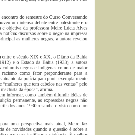
imo encontro do semestre do Curso Conversando
moveu um intenso debate entre palestrante e o
a e objetiva da professora Meire Lúcia Alves
 notícia: discursos sobre o negro na impressa
rincipal as mulheres negras, a autora revelou
m entre o século XIX e XX, o Diário da Bahia
(1912) e o Estado da Bahia (1933), a autora
s culturais negras e indígenas como de maior
 racismo como fator preponderante para a
s atuante da polícia para punir exemplarmente
e “mulheres que tem cabelos nas ventas” pelo
machista da época”, afirma.
 em informar, como também difundir idéias de
bulição permanente, as expressões negras não
partir dos anos 1930 o samba e visto como um
ara uma perspectiva mais atual, Meire faz
cia de novidades quando a questão é sobre a
scurso para justificar a violência. É melhor