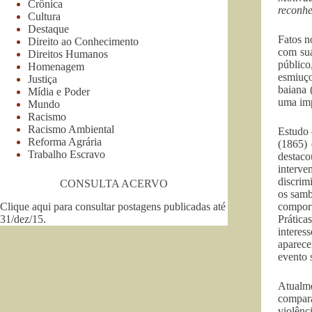
Crônica
reconhe
Cultura
Destaque
Fatos n
Direito ao Conhecimento
com sua
Direitos Humanos
público
Homenagem
esmiuço
Justiça
baiana 
Mídia e Poder
uma imp
Mundo
Racismo
Racismo Ambiental
Estudo 
Reforma Agrária
(1865) 
Trabalho Escravo
destaco
interv
discrim
CONSULTA ACERVO
os samb
Clique aqui para consultar postagens publicadas até
comport
31/dez/15
.
Prática
interes
aparece
evento 
Atualm
compara
violênc