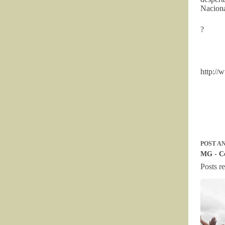
Naciona
?
http://
POST
AN
MG - Con
Posts r