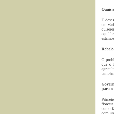
Quais s
É desas
em vári
quiser
equilib
estamos
Rebelo 
O probl
que o 
agricul
também 
Govern
para o 
Primeir
florest
como fa
com urg