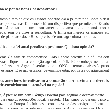
ão os pontos bons e os desastrosos?
troso o fato de que os Estados poderão dar a palavra final sobre o d
os pontos, mas lá no meio há um dispositivo que permite aos Estado
em. Já se fala em um desmatamento do tamanho do Paraná. Isso é
rada, sem prejuízos à agricultura. A Embrapa merece os maiores el
 de pleno acordo, o Brasil precisa de uma agricultura moderna.
diz que a lei atual penaliza o produtor. Qual sua opinião?
ema é a falta de compreensão. Aldo Rebelo acredita que há uma con
Brasil fique numa condição agrícola difícil. Não conheço nenhuma
tura brasileira. Agora, é verdade que as ONGs internacionais estão pr
estamos. E se não estamos, deveríamos estar, por causa do aqueciment
os anteriores incentivaram a ocupação da Amazônia e a derrubad
desenvolvimento sustentável na região?
o, é preciso um bom Código Florestal para segurar o desmatamento. Se
a para que as populações locais a proteja. Mas temos de dar um passo 
zem na Europa. Incluir nessa conta o valor dos serviços ambientais p
ência, para não acontecer o que ocorre no Acre hoje em dia. Os antig