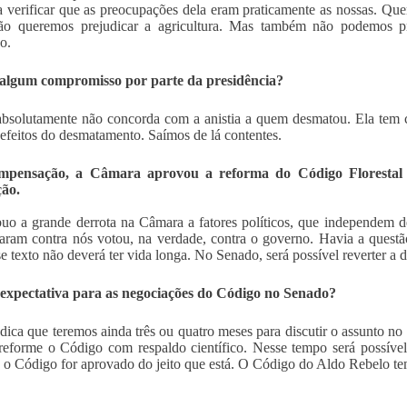
a verificar que as preocupações dela eram praticamente as nossas. Quer
ão queremos prejudicar a agricultura. Mas também não podemos pre
o.
algum compromisso por parte da presidência?
bsolutamente não concorda com a anistia a quem desmatou. Ela tem c
efeitos do desmatamento. Saímos de lá contentes.
pensação, a Câmara aprovou a reforma do Código Florestal po
ção.
buo a grande derrota na Câmara a fatores políticos, que independem 
aram contra nós votou, na verdade, contra o governo. Havia a questão
e texto não deverá ter vida longa. No Senado, será possível reverter a 
 expectativa para as negociações do Código no Senado?
dica que teremos ainda três ou quatro meses para discutir o assunto no
reforme o Código com respaldo científico. Nesse tempo será possível
e o Código for aprovado do jeito que está. O Código do Aldo Rebelo te