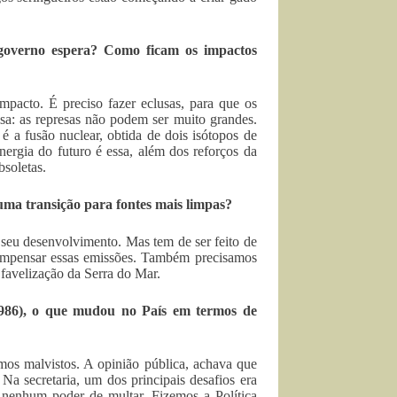
 governo espera? Como ficam os impactos
mpacto. É preciso fazer eclusas, para que os
sa: as represas não podem ser muito grandes.
é a fusão nuclear, obtida de dois isótopos de
nergia do futuro é essa, além dos reforços da
bsoletas.
ma transição para fontes mais limpas?
 seu desenvolvimento. Mas tem de ser feito de
 compensar essas emissões. Também precisamos
 favelização da Serra do Mar.
 1986), o que mudou no País em termos de
mos malvistos. A opinião pública, achava que
Na secretaria, um dos principais desafios era
e nenhum poder de multar. Fizemos a Política