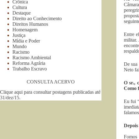
Crônica
Câmara
Cultura
peregr
Destaque
propost
Direito ao Conhecimento
seguint
Direitos Humanos
Homenagem
Entre e
Justiça
militar
Mídia e Poder
encontr
Mundo
respald
Racismo
Racismo Ambiental
Reforma Agrária
De sua 
Trabalho Escravo
Neto fa
CONSULTA ACERVO
O sr.,
Como f
Clique aqui para consultar postagens publicadas até
31/dez/15
.
Eu fui 
imediat
falamos
Depois 
Fomos f