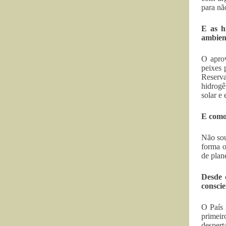
para nã
E as h
ambien
O aprov
peixes 
Reserva
hidrogê
solar e 
E como
Não sou
forma o
de plan
Desde 
consci
O País 
primeir
despert