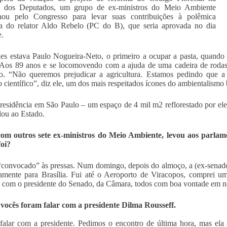
 dos Deputados, um grupo de ex-ministros do Meio Ambiente
inou pelo Congresso para levar suas contribuições à polêmica
a do relator Aldo Rebelo (PC do B), que seria aprovada no dia
e.
les estava Paulo Nogueira-Neto, o primeiro a ocupar a pasta, quando 
. Aos 89 anos e se locomovendo com a ajuda de uma cadeira de rodas
o. “Não queremos prejudicar a agricultura. Estamos pedindo que a 
o científico”, diz ele, um dos mais respeitados ícones do ambientalismo b
residência em São Paulo – um espaço de 4 mil m2 reflorestado por ele
lou ao Estado.
 com outros sete ex-ministros do Meio Ambiente, levou aos parlam
oi?
“convocado” às pressas. Num domingo, depois do almoço, a (ex-senador
amente para Brasília. Fui até o Aeroporto de Viracopos, comprei um
 com o presidente do Senado, da Câmara, todos com boa vontade em no
vocês foram falar com a presidente Dilma Rousseff.
alar com a presidente. Pedimos o encontro de última hora, mas ela 