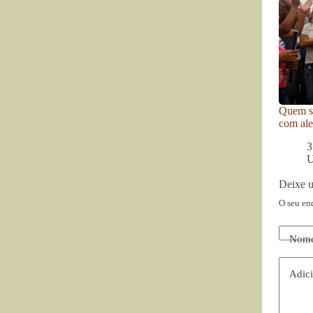
Quem se
com ale
3
U
Deixe 
O seu en
Nom
Adici