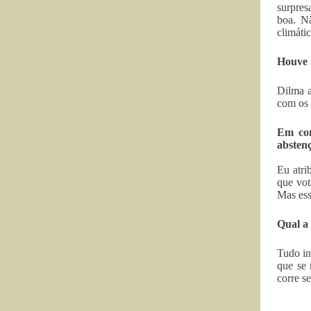
surpres
boa. N
climátic
Houve 
Dilma a
com os 
Em com
absten
Eu atri
que vot
Mas ess
Qual a
Tudo in
que se 
corre s