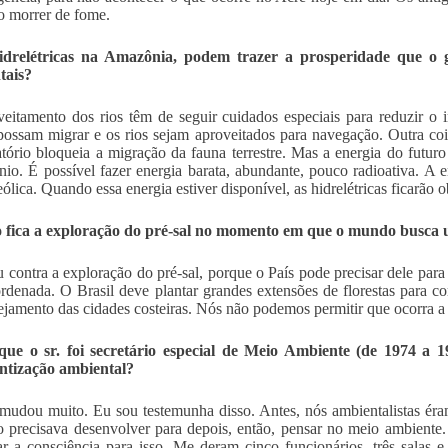
o morrer de fome.
idrelétricas na Amazônia, podem trazer a prosperidade que o
tais?
eitamento dos rios têm de seguir cuidados especiais para reduzir o i
possam migrar e os rios sejam aproveitados para navegação. Outra coi
tório bloqueia a migração da fauna terrestre. Mas a energia do futuro 
nio. É possível fazer energia barata, abundante, pouco radioativa. A e
eólica. Quando essa energia estiver disponível, as hidrelétricas ficarão o
 fica a exploração do pré-sal no momento em que o mundo busca u
 contra a exploração do pré-sal, porque o País pode precisar dele para
rdenada. O Brasil deve plantar grandes extensões de florestas para
ejamento das cidades costeiras. Nós não podemos permitir que ocorra a
que o sr. foi secretário especial de Meio Ambiente (de 1974 a
entização ambiental?
mudou muito. Eu sou testemunha disso. Antes, nós ambientalistas éra
o precisava desenvolver para depois, então, pensar no meio ambiente. 
ar a consciência para isso. Me deram cinco funcionários, três salas 