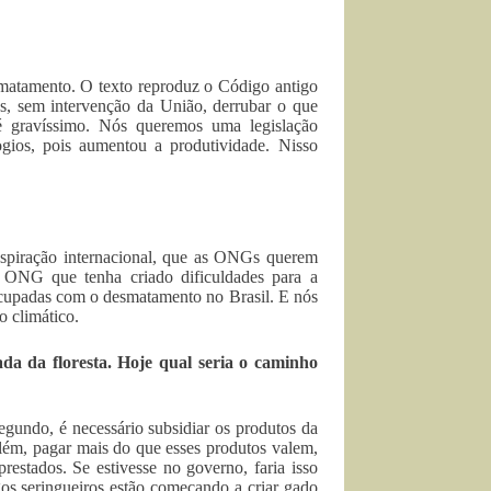
esmatamento. O texto reproduz o Código antigo
s, sem intervenção da União, derrubar o que
 gravíssimo. Nós queremos uma legislação
ogios, pois aumentou a produtividade. Nisso
spiração internacional, que as ONGs querem
 ONG que tenha criado dificuldades para a
eocupadas com o desmatamento no Brasil. E nós
o climático.
a da floresta. Hoje qual seria o caminho
gundo, é necessário subsidiar os produtos da
além, pagar mais do que esses produtos valem,
restados. Se estivesse no governo, faria isso
os seringueiros estão começando a criar gado