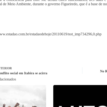
l de Meio Ambiente, durante o governo Figueiredo, que é a base de nos
www.estadao.com.br/estadaodehoje/20110619/not_imp734296,0.php
TERIOR
No R
flito social em Itabira se acirra
elacionados