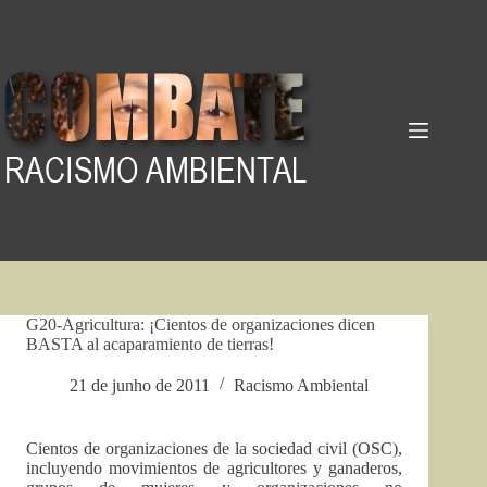
Pular
para
o
conteúdo
G20-Agricultura: ¡Cientos de organizaciones dicen
BASTA al acaparamiento de tierras!
21 de junho de 2011
Racismo Ambiental
Cientos de organizaciones de la sociedad civil (OSC),
incluyendo movimientos de agricultores y ganaderos,