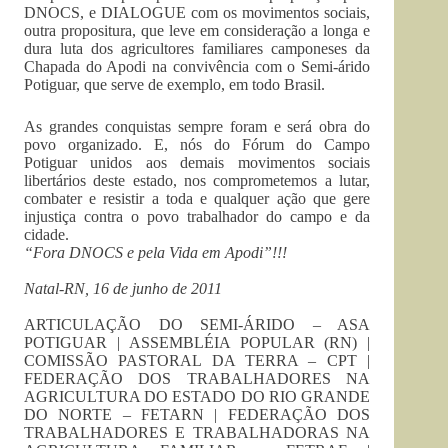
DNOCS, e DIALOGUE com os movimentos sociais,
outra propositura, que leve em consideração a longa e
dura luta dos agricultores familiares camponeses da
Chapada do Apodi na convivência com o Semi-árido
Potiguar, que serve de exemplo, em todo Brasil.
As grandes conquistas sempre foram e será obra do
povo organizado. E, nós do Fórum do Campo
Potiguar unidos aos demais movimentos sociais
libertários deste estado, nos comprometemos a lutar,
combater e resistir a toda e qualquer ação que gere
injustiça contra o povo trabalhador do campo e da
cidade.
“Fora DNOCS e pela Vida em Apodi”!!!
Natal-RN, 16 de junho de 2011
ARTICULAÇÃO DO SEMI-ÁRIDO – ASA
POTIGUAR | ASSEMBLÉIA POPULAR (RN) |
COMISSÃO PASTORAL DA TERRA – CPT |
FEDERAÇÃO DOS TRABALHADORES NA
AGRICULTURA DO ESTADO DO RIO GRANDE
DO NORTE – FETARN | FEDERAÇÃO DOS
TRABALHADORES E TRABALHADORAS NA