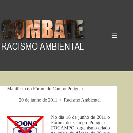
Pular
para
o
conteúdo
Manifesto do Fórum do Campo Potiguar
20 de junho de 2011
Racismo Ambiental
No dia 16 de junho de 2011 o
Fórum do Campo Potiguar –
FOCAMPO, organismo criado