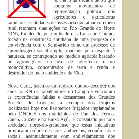
no início da década de 90 que
congrega movimentos de
representação política dos
agricultores e agricultoras
familiares e entidades de assessoria que atuam no meio
rural retomam suas ações no Rio Grande do Norte
(RN), fortalecido pela unidade das Lutas no Campo,
focado na construção cotidiana de uma proposta de
convivência com o Semi-árido como um processo de
aprendizagem social amplo, marcada pelo respeito à
natureza, se contrapondo ao modelo agrícola baseado
no agronegócio, no uso de agrotóxico e no
monocultivo, concentrador de terra e renda e
destruidor do meio ambiente e da Vida.
Nesta Carta, fazemos um registro que no decorrer dos
anos no RN os trabalhadores no Campo vivenciaram
as experiências falidas e desastrosas dos Grandes
Projetos de Irrigação, a exemplo dos Projetos
localizados hoje nos Perímetros Irrigados implantados
pelo DNOCS nos municípios de Pau dos Ferros,
Caicó, Cruzeta e no Baixo Açú. É constatado por toda
sociedade norte-rio-grandense que essas iniciativas
provocaram sérios desastres ambientais, econômicos e
sociais, acentuadamente com endividamentos dos