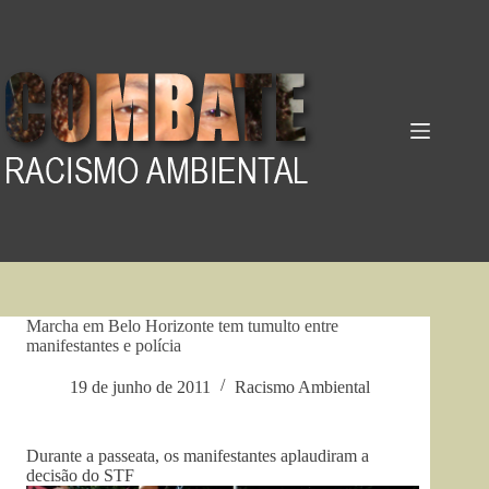
Pular
para
o
conteúdo
Marcha em Belo Horizonte tem tumulto entre
manifestantes e polícia
19 de junho de 2011
Racismo Ambiental
Durante a passeata, os manifestantes aplaudiram a
decisão do STF