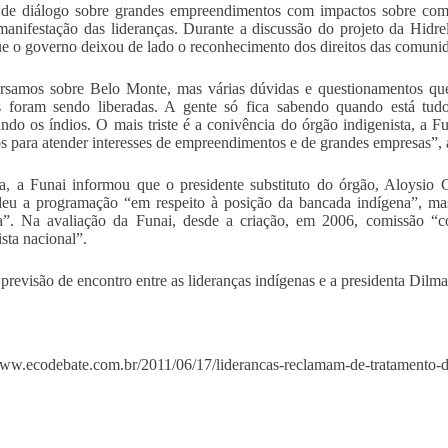
 de diálogo sobre grandes empreendimentos com impactos sobre com
manifestação das lideranças. Durante a discussão do projeto da Hidr
ue o governo deixou de lado o reconhecimento dos direitos das comuni
samos sobre Belo Monte, mas várias dúvidas e questionamentos que
as foram sendo liberadas. A gente só fica sabendo quando está tu
ando os índios. O mais triste é a conivência do órgão indigenista, a
s para atender interesses de empreendimentos e de grandes empresas”, 
, a Funai informou que o presidente substituto do órgão, Aloysio 
eu a programação “em respeito à posição da bancada indígena”, mas
a”. Na avaliação da Funai, desde a criação, em 2006, comissão “co
ista nacional”.
previsão de encontro entre as lideranças indígenas e a presidenta Dilm
www.ecodebate.com.br/2011/06/17/liderancas-reclamam-de-tratamento-d