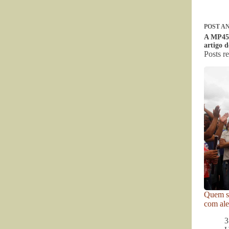
POST
AN
A MP458
artigo 
Posts r
Quem se
com ale
3