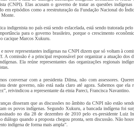
ista (CNPI). Elas acusam o governo de tratar as questões indígenas
do em episódios como a reestruturação da Fundação Nacional do Índio 
 Monte.
tica indigenista no país está sendo esfacelada, está sendo tratorada p
mportância para o governo brasileiro, porque o crescimento econômico
 o cacique Marcos Xukuru.
e nove representantes indígenas na CNPI dizem que só voltam à comis
f. A comissão é a principal responsável por organizar a atuação dos 
ndígenas. Ela reúne representantes das organizações regionais indí
stas.
os conversar com a presidenta Dilma, não com assessores. Queremo
ista deste governo, não está nada claro até agora. Sabemos que ela 
ez”, reivindicou a representante da etnia Pareci, Francisca Navantino.
ranças disseram que as discussões no âmbito da CNPI não estão send
tam os povos indígenas. Segundo Xukuru, a bancada indígena foi sur
assinado no dia 28 de dezembro de 2010 pelo ex-presidente Luiz I
no diálogo quando a proposta chegou pronta, sem discussão. Não hou
to indígena de forma mais ampla”.