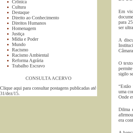
Crônica
Cultura
Em visi
Destaque
documen
Direito ao Conhecimento
para 25
Direitos Humanos
ser ultr
Homenagem
Justiça
Mídia e Poder
A disc
Mundo
Institu
Racismo
Câmara 
Racismo Ambiental
Reforma Agrária
O texto
Trabalho Escravo
permite
sigilo s
CONSULTA ACERVO
“Estão 
Clique aqui para consultar postagens publicadas até
uma com
31/dez/15
.
Onde es
Dilma 
afirmou
era cont
A banca