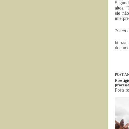
Segundo
altos. 
ele nã
interpre
*Com in
http://
docume
POST
AN
Prestig
processo
Posts r