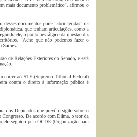
 tem mais documento problemático”, afirmou o
 desses documentos pode “abrir feridas” da
 diplomática, que tenham articulações, como a
egundo ele, o ponto nevrálgico da questão diz
 territórios. “Acho que não podemos fazer o
u Sarney.
são de Relações Exteriores do Senado, e está
rmação.
 recorrer ao STF (Supremo Tribunal Federal)
ra contra o direito à informação pública é
ra dos Deputados que prevê o sigilo sobre o
o Congresso. De acordo com Dilma, o teor da
modelo seguido pela OCDE (Organização para