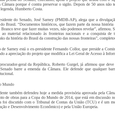
a Câmara porque é contra preservar o sigilo. Depois de 50 anos não
a legenda, Humberto Costa.
esidente do Senado, José Sarney (PMDB-AP), alega que a divulgação
a do Brasil. “Documentos históricos, que fazem parte da nossa história
 Branco teve que fazer muitas vezes, não podemos revelar”, afirmou. S
o ao material relacionado às fronteiras nacionais e a conquista de
ks da história do Brasil da construção das nossas fronteiras”, completo
 de Sarney está o ex-presidente Fernando Collor, que preside a Comis
ndo a apreciação do projeto que modifica a Lei Geral de Acesso à Info
rocurador-geral da República, Roberto Gurgel, já afirmou que deve
Senado barre a emenda da Câmara. Ele defende que qualquer barrei
tucional.
o Mundo
dente também defendeu hoje a medida provisória aprovada pela Câma
to de obras para a Copa do Mundo de 2014, que está em discussão n
ta foi discutido com o Tribunal de Contas da União (TCU) e é um 
ção e Desenvolvimento Econômico) e pela União Europeia.