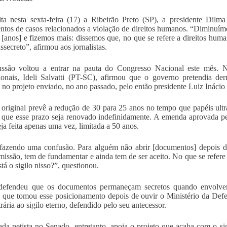
ta nesta sexta-feira (17) a Ribeirão Preto (SP), a presidente Dilm
tos de casos relacionados a violação de direitos humanos. “Diminuímo
 [anos] e fizemos mais: dissemos que, no que se refere a direitos hu
assecreto”, afirmou aos jornalistas.
ussão voltou a entrar na pauta do Congresso Nacional este mês. N
cionais, Ideli Salvatti (PT-SC), afirmou que o governo pretendia d
no projeto enviado, no ano passado, pelo então presidente Luiz Inácio 
 original prevê a redução de 30 para 25 anos no tempo que papéis ult
 que esse prazo seja renovado indefinidamente. A emenda aprovada p
eja feita apenas uma vez, limitada a 50 anos.
fazendo uma confusão. Para alguém não abrir [documentos] depois de
issão, tem de fundamentar e ainda tem de ser aceito. No que se refer
tá o sigilo nisso?”, questionou.
defendeu que os documentos permaneçam secretos quando envolver a
 que tomou esse posicionamento depois de ouvir o Ministério da Defe
rária ao sigilo eterno, defendido pelo seu antecessor.
da petista no Senado, entretanto, apoia o projeto que acaba com o 