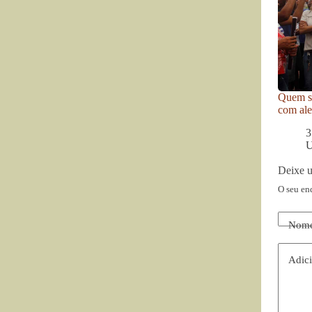
Quem se
com ale
3
U
Deixe 
O seu en
Nom
Adici