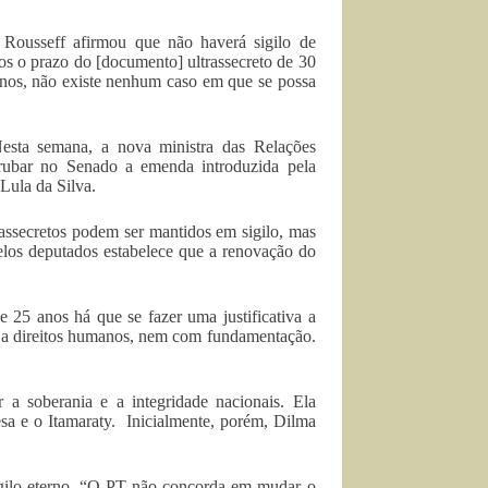
a Rousseff afirmou que não haverá sigilo de
s o prazo do [documento] ultrassecreto de 30
manos, não existe nenhum caso em que se possa
esta semana, a nova ministra das Relações
errubar no Senado a emenda introduzida pela
Lula da Silva.
rassecretos podem ser mantidos em sigilo, mas
elos deputados estabelece que a renovação do
 25 anos há que se fazer uma justificativa a
e a direitos humanos, nem com fundamentação.
 soberania e a integridade nacionais. Ela
sa e o Itamaraty. Inicialmente, porém, Dilma
sigilo eterno. “O PT não concorda em mudar o