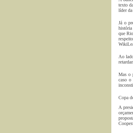
texto d
líder d
Já o pr
históri
que Rio
respeit
WikiLea
Ao lado
retarda
Mas o p
caso o 
inconsti
Copa d
A presi
orçamen
propos
Coopera