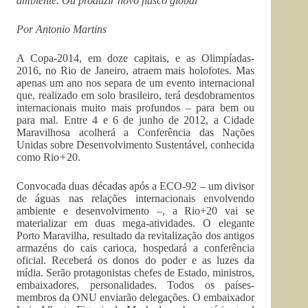
ambiente. Ou produzir novo fiasco global
Por Antonio Martins
A Copa-2014, em doze capitais, e as Olimpíadas-
2016, no Rio de Janeiro, atraem mais holofotes. Mas
apenas um ano nos separa de um evento internacional
que, realizado em solo brasileiro, terá desdobramentos
internacionais muito mais profundos – para bem ou
para mal. Entre 4 e 6 de junho de 2012, a Cidade
Maravilhosa acolherá a Conferência das Nações
Unidas sobre Desenvolvimento Sustentável, conhecida
como Rio
+
20.
Convocada duas décadas após a ECO-92 – um divisor
de águas nas relações internacionais envolvendo
ambiente e desenvolvimento –, a Rio+20 vai se
materializar em duas mega-atividades. O elegante
Porto Maravilha, resultado da revitalização dos antigos
armazéns do cais carioca, hospedará a conferência
oficial. Receberá os donos do poder e as luzes da
mídia. Serão protagonistas chefes de Estado, ministros,
embaixadores, personalidades. Todos os países-
membros da ONU enviarão delegações. O embaixador