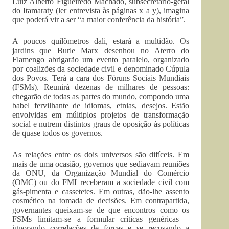
Luiz Alberto Figueiredo Machado, subsecretário-geral
do Itamaraty (ler entrevista às páginas x a y), imagina
que poderá vir a ser “a maior conferência da história”.
A poucos quilômetros dali, estará a multidão. Os
jardins que Burle Marx desenhou no Aterro do
Flamengo abrigarão um evento paralelo, organizado
por coalizões da sociedade civil e denominado Cúpula
dos Povos. Terá a cara dos Fóruns Sociais Mundiais
(FSMs). Reunirá dezenas de milhares de pessoas:
chegarão de todas as partes do mundo, compondo uma
babel fervilhante de idiomas, etnias, desejos. Estão
envolvidas em múltiplos projetos de transformação
social e nutrem distintos graus de oposição às políticas
de quase todos os governos.
As relações entre os dois universos são difíceis. Em
mais de uma ocasião, governos que sediavam reuniões
da ONU, da Organização Mundial do Comércio
(OMC) ou do FMI receberam a sociedade civil com
gás-pimenta e cassetetes. Em outras, dão-lhe assento
cosmético na tomada de decisões. Em contrapartida,
governantes queixam-se de que encontros como os
FSMs limitam-se a formular críticas genéricas –
ignorando correlações de forças e se recusando a