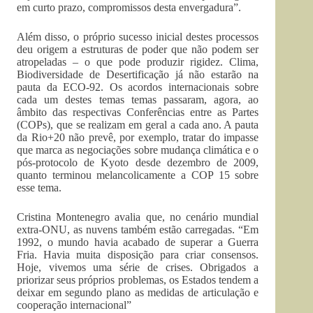
em curto prazo, compromissos desta envergadura”.
Além disso, o próprio sucesso inicial destes processos
deu origem a estruturas de poder que não podem ser
atropeladas – o que pode produzir rigidez. Clima,
Biodiversidade de Desertificação já não estarão na
pauta da ECO-92. Os acordos internacionais sobre
cada um destes temas temas passaram, agora, ao
âmbito das respectivas Conferências entre as Partes
(COPs), que se realizam em geral a cada ano. A pauta
da Rio+20 não prevê, por exemplo, tratar do impasse
que marca as negociações sobre mudança climática e o
pós-protocolo de Kyoto desde dezembro de 2009,
quanto terminou melancolicamente a COP 15 sobre
esse tema.
Cristina Montenegro avalia que, no cenário mundial
extra-ONU, as nuvens também estão carregadas. “Em
1992, o mundo havia acabado de superar a Guerra
Fria. Havia muita disposição para criar consensos.
Hoje, vivemos uma série de crises. Obrigados a
priorizar seus próprios problemas, os Estados tendem a
deixar em segundo plano as medidas de articulação e
cooperação internacional”