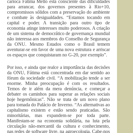
carioca Fátima Mello está consciente das dificuldades
para arrancar, dos governos presentes à Rio+10,
compromissos sólidos com a preservação do ambiente
e combate às desigualdades. “Estamos tocando em
capital e poder. A transição para outro tipo de
economia atinge interesses muito poderosos. A criação
de um sistema de democrático de governança mundial
não interessa aos membros do Conselho de Segurança
da ONU. Mesmo Estados como o Brasil temem
aventurar-se em favor de uma nova estrutura e arriscar
os espaços que conquistaram no G-20, por exemplo”.
Por isso, e ainda que realce a importância das decisões
da ONU, Fátima está concentrada em dar sentido ao
fórum da sociedade civil. “A mobilização tende a ser
enorme. Minha preocupação é com os resultados.
Temos de ir além da mera denúncia, e começar a
debater os caminhos para superar as relações sociais
hoje hegemônicas”. Não se trata de um novo plano
para tomada do Palácio de Inverno. “As alternativas ao
capitalismo existem e estão sendo praticadas. São
minoritárias, mas expandem-se por toda parte.
Manifestam-se na economia solidária, na luta pela
circulação não-mercantil da cultura e conhecimento,
nas redes de software livre, na agroecologia. Cabe-nos