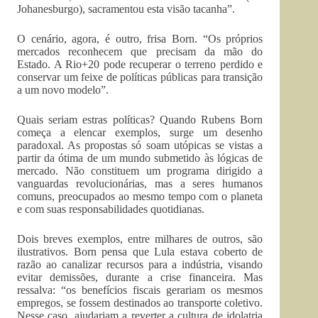
Johanesburgo), sacramentou esta visão tacanha”.
O cenário, agora, é outro, frisa Born. “Os próprios
mercados reconhecem que precisam da mão do
Estado. A Rio+20 pode recuperar o terreno perdido e
conservar um feixe de políticas públicas para transição
a um novo modelo”.
Quais seriam estras políticas? Quando Rubens Born
começa a elencar exemplos, surge um desenho
paradoxal. As propostas só soam utópicas se vistas a
partir da ótima de um mundo submetido às lógicas de
mercado. Não constituem um programa dirigido a
vanguardas revolucionárias, mas a seres humanos
comuns, preocupados ao mesmo tempo com o planeta
e com suas responsabilidades quotidianas.
Dois breves exemplos, entre milhares de outros, são
ilustrativos. Born pensa que Lula estava coberto de
razão ao canalizar recursos para a indústria, visando
evitar demissões, durante a crise financeira. Mas
ressalva: “os benefícios fiscais gerariam os mesmos
empregos, se fossem destinados ao transporte coletivo.
Nesse caso, ajudariam a reverter a cultura de idolatria