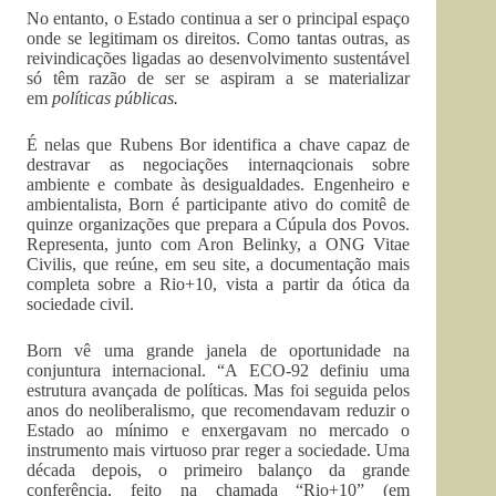
No entanto, o Estado continua a ser o principal espaço
onde se legitimam os direitos. Como tantas outras, as
reivindicações ligadas ao desenvolvimento sustentável
só têm razão de ser se aspiram a se materializar
em
políticas públicas.
É nelas que Rubens Bor identifica a chave capaz de
destravar as negociações internaqcionais sobre
ambiente e combate às desigualdades. Engenheiro e
ambientalista, Born é participante ativo do comitê de
quinze organizações que prepara a Cúpula dos Povos.
Representa, junto com Aron Belinky, a ONG Vitae
Civilis, que reúne, em seu site, a documentação mais
completa sobre a Rio+10, vista a partir da ótica da
sociedade civil.
Born vê uma grande janela de oportunidade na
conjuntura internacional. “A ECO-92 definiu uma
estrutura avançada de políticas. Mas foi seguida pelos
anos do neoliberalismo, que recomendavam reduzir o
Estado ao mínimo e enxergavam no mercado o
instrumento mais virtuoso prar reger a sociedade. Uma
década depois, o primeiro balanço da grande
conferência, feito na chamada “Rio+10” (em