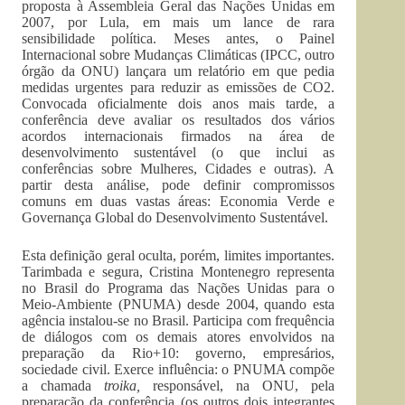
proposta à Assembleia Geral das Nações Unidas em
2007, por Lula, em mais um lance de rara
sensibilidade política. Meses antes, o Painel
Internacional sobre Mudanças Climáticas (IPCC, outro
órgão da ONU) lançara um relatório em que pedia
medidas urgentes para reduzir as emissões de CO2.
Convocada oficialmente dois anos mais tarde, a
conferência deve avaliar os resultados dos vários
acordos internacionais firmados na área de
desenvolvimento sustentável (o que inclui as
conferências sobre Mulheres, Cidades e outras). A
partir desta análise, pode definir compromissos
comuns em duas vastas áreas: Economia Verde e
Governança Global do Desenvolvimento Sustentável.
Esta definição geral oculta, porém, limites importantes.
Tarimbada e segura, Cristina Montenegro representa
no Brasil do Programa das Nações Unidas para o
Meio-Ambiente (PNUMA) desde 2004, quando esta
agência instalou-se no Brasil. Participa com frequência
de diálogos com os demais atores envolvidos na
preparação da Rio+10: governo, empresários,
sociedade civil. Exerce influência: o PNUMA compõe
a chamada
troika,
responsável, na ONU, pela
preparação da conferência (os outros dois integrantes