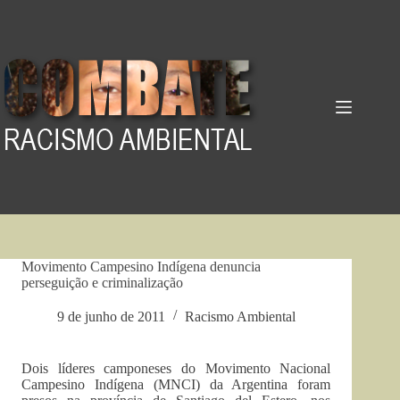
Pular
para
o
conteúdo
Movimento Campesino Indígena denuncia
perseguição e criminalização
9 de junho de 2011
Racismo Ambiental
Dois líderes camponeses do Movimento Nacional
Campesino Indígena (MNCI) da Argentina foram