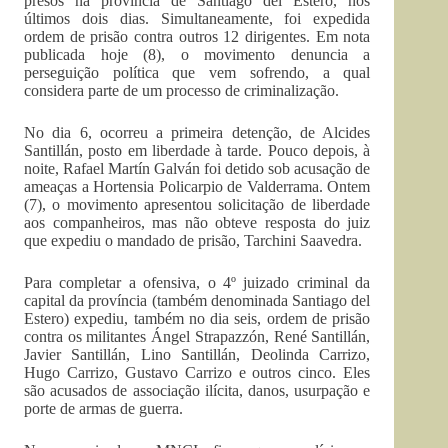
presos na província de Santiago del Estero, nos
últimos dois dias. Simultaneamente, foi expedida
ordem de prisão contra outros 12 dirigentes. Em nota
publicada hoje (8), o movimento denuncia a
perseguição política que vem sofrendo, a qual
considera parte de um processo de criminalização.
No dia 6, ocorreu a primeira detenção, de Alcides
Santillán, posto em liberdade à tarde. Pouco depois, à
noite, Rafael Martín Galván foi detido sob acusação de
ameaças a Hortensia Policarpio de Valderrama. Ontem
(7), o movimento apresentou solicitação de liberdade
aos companheiros, mas não obteve resposta do juiz
que expediu o mandado de prisão, Tarchini Saavedra.
Para completar a ofensiva, o 4º juizado criminal da
capital da província (também denominada Santiago del
Estero) expediu, também no dia seis, ordem de prisão
contra os militantes Ángel Strapazzón, René Santillán,
Javier Santillán, Lino Santillán, Deolinda Carrizo,
Hugo Carrizo, Gustavo Carrizo e outros cinco. Eles
são acusados de associação ilícita, danos, usurpação e
porte de armas de guerra.