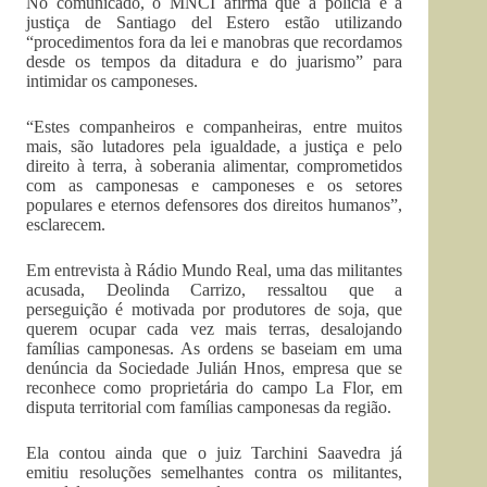
No comunicado, o MNCI afirma que a polícia e a
justiça de Santiago del Estero estão utilizando
“procedimentos fora da lei e manobras que recordamos
desde os tempos da ditadura e do juarismo” para
intimidar os camponeses.
“Estes companheiros e companheiras, entre muitos
mais, são lutadores pela igualdade, a justiça e pelo
direito à terra, à soberania alimentar, comprometidos
com as camponesas e camponeses e os setores
populares e eternos defensores dos direitos humanos”,
esclarecem.
Em entrevista à Rádio Mundo Real, uma das militantes
acusada, Deolinda Carrizo, ressaltou que a
perseguição é motivada por produtores de soja, que
querem ocupar cada vez mais terras, desalojando
famílias camponesas. As ordens se baseiam em uma
denúncia da Sociedade Julián Hnos, empresa que se
reconhece como proprietária do campo La Flor, em
disputa territorial com famílias camponesas da região.
Ela contou ainda que o juiz Tarchini Saavedra já
emitiu resoluções semelhantes contra os militantes,