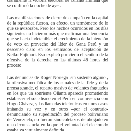
claramente la victoria electoral de Ollanta Humala que
se confirmó la noche de ayer.
Las manifestaciones de cierre de campaña en la capital
de la república fueron, en efecto, un termómetro de lo
que se avizoraba. Pero los hechos ocurridos en los días
siguientes no hicieron más que reafirmar una tendencia
que se hacía indetenible: el crecimiento de la intención
de voto en provecho del líder de Gana Perú y un
descenso claro en los estimados de aceptación de
Keiko Fujimori. Eso explicó por cierto el sentido de la
ofensiva de la derecha en las últimas 48 horas del
proceso.
Las denuncias de Roger Noriega -sin sustento alguno-,
la ofensiva mediática de los canales de la Tele y de la
prensa grande, el reparto masivo de volantes fraguados
en los que un sonriente Ollanta aparecía prometiendo
establecer el socialismo en el Perú en connivencia con
Hugo Chávez, y las llamadas telefónicas en unos casos
imitando su voz y en otros –por el contrario-
denunciando su supeditación del proceso bolivariano
de Venezuela; no fueron sino coletazos de ahogado en
una circunstancia en la que el voluntad del electorado
estaba ya virtualmente definida.