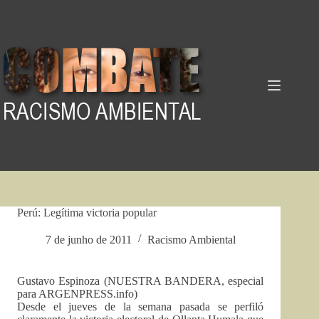
Pular
para
o
conteúdo
Perú: Legítima victoria popular
7 de junho de 2011
Racismo Ambiental
Gustavo Espinoza (NUESTRA BANDERA, especial
para ARGENPRESS.info)
Desde el jueves de la semana pasada se perfiló