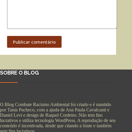
Publicar comentário
SOBRE O BLOG
O Blog Combate Racismo Ambiental foi criado e é mantido
por Tania Pacheco, com a ajuda de Ana Paula Cavalcanti e
Daniel Levi e design de Raquel Cordeiro. Não tem fins
lucrativos e utiliza tecnologia WordPress. A reprodução de seu
conteúdo é incentivada, desde que citando a fonte e também
sem fins lucrativos.