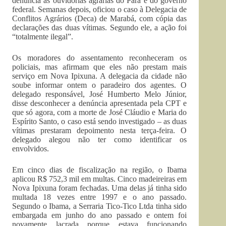
denúncia às ouvidorias agrárias do Pará e do governo
federal. Semanas depois, oficiou o caso à Delegacia de
Conflitos Agrários (Deca) de Marabá, com cópia das
declarações das duas vítimas. Segundo ele, a ação foi
“totalmente ilegal”.
Os moradores do assentamento reconheceram os
policiais, mas afirmam que eles não prestam mais
serviço em Nova Ipixuna. A delegacia da cidade não
soube informar ontem o paradeiro dos agentes. O
delegado responsável, José Humberto Melo Júnior,
disse desconhecer a denúncia apresentada pela CPT e
que só agora, com a morte de José Cláudio e Maria do
Espírito Santo, o caso está sendo investigado – as duas
vítimas prestaram depoimento nesta terça-feira. O
delegado alegou não ter como identificar os
envolvidos.
Em cinco dias de fiscalização na região, o Ibama
aplicou R$ 752,3 mil em multas. Cinco madeireiras em
Nova Ipixuna foram fechadas. Uma delas já tinha sido
multada 18 vezes entre 1997 e o ano passado.
Segundo o Ibama, a Serraria Tico-Tico Ltda tinha sido
embargada em junho do ano passado e ontem foi
novamente lacrada porque estava funcionando