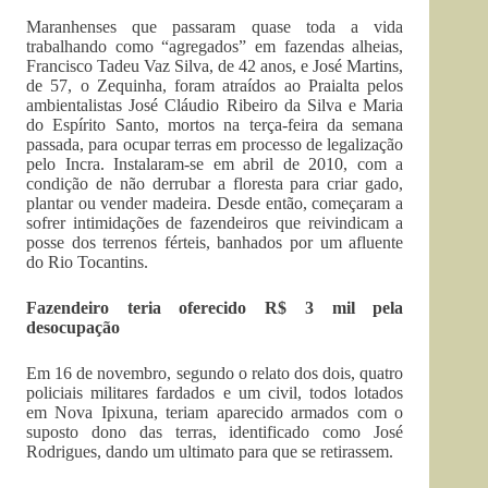
Maranhenses que passaram quase toda a vida
trabalhando como “agregados” em fazendas alheias,
Francisco Tadeu Vaz Silva, de 42 anos, e José Martins,
de 57, o Zequinha, foram atraídos ao Praialta pelos
ambientalistas José Cláudio Ribeiro da Silva e Maria
do Espírito Santo, mortos na terça-feira da semana
passada, para ocupar terras em processo de legalização
pelo Incra. Instalaram-se em abril de 2010, com a
condição de não derrubar a floresta para criar gado,
plantar ou vender madeira. Desde então, começaram a
sofrer intimidações de fazendeiros que reivindicam a
posse dos terrenos férteis, banhados por um afluente
do Rio Tocantins.
Fazendeiro teria oferecido R$ 3 mil pela
desocupação
Em 16 de novembro, segundo o relato dos dois, quatro
policiais militares fardados e um civil, todos lotados
em Nova Ipixuna, teriam aparecido armados com o
suposto dono das terras, identificado como José
Rodrigues, dando um ultimato para que se retirassem.