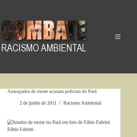
Pular
para
o
conteúdo
Ameaçados de morte acusam policiais do Pará
2 de junho de 2011
Racismo Ambiental
Fábio Fabrini