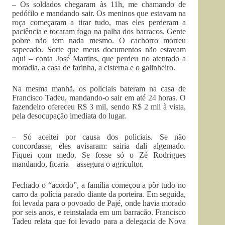
– Os soldados chegaram às 11h, me chamando de
pedófilo e mandando sair. Os meninos que estavam na
roça começaram a tirar tudo, mas eles perderam a
paciência e tocaram fogo na palha dos barracos. Gente
pobre não tem nada mesmo. O cachorro morreu
sapecado. Sorte que meus documentos não estavam
aqui – conta José Martins, que perdeu no atentado a
moradia, a casa de farinha, a cisterna e o galinheiro.
Na mesma manhã, os policiais bateram na casa de
Francisco Tadeu, mandando-o sair em até 24 horas. O
fazendeiro ofereceu R$ 3 mil, sendo R$ 2 mil à vista,
pela desocupação imediata do lugar.
– Só aceitei por causa dos policiais. Se não
concordasse, eles avisaram: sairia dali algemado.
Fiquei com medo. Se fosse só o Zé Rodrigues
mandando, ficaria – assegura o agricultor.
Fechado o “acordo”, a família começou a pôr tudo no
carro da polícia parado diante da porteira. Em seguida,
foi levada para o povoado de Pajé, onde havia morado
por seis anos, e reinstalada em um barracão. Francisco
Tadeu relata que foi levado para a delegacia de Nova